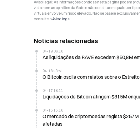
Aviso legal: As informações contidas nesta página podem prov
vista nem as opiniões da Gate e não constituem qualquer tipo
virtuais envolve um risco elevado. Não se baseie exclusivame
consulte o
Aviso legal
.
Notícias relacionadas
04-19 06:16
As liquidações da RAVE excedem $50,8M em 2
04-18 23:51
04-17 18:11
04-15 15:16
O mercado de criptomoedas regista $257M em liquidações nas últimas 24 horas, as posições longas são as mais
afetadas