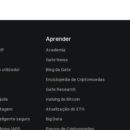
Aprender
IP
Academia
Gate News
utilizador
Blog da Gate
Enciclopédia de Criptomoedas
Gate Research
juda
Halving do Bitcoin
istagem
Atualização do ETH
eligente seguro
Big Data
ores (API)
Preços de Criptomoedas