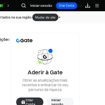
Iniciar sessão
Recompensas
Criar Conta
rtados na sua região.
Mudar de site
sições longas como curtas são atingidas
Aderir à Gate
Obter as atualizações mais
recentes e embarcar no seu
percurso de riqueza
Criar
Iniciar
Conta
sessão