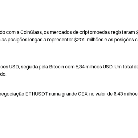
o com a CoinGlass, os mercados de criptomoedas registaram $2
 as posições longas a representar $201  milhões e as posições c
ões USD, seguida pela Bitcoin com 5,34 milhões USD. Um total de
do.
e negociação ETHUSDT numa grande CEX, no valor de 6,43 milhões