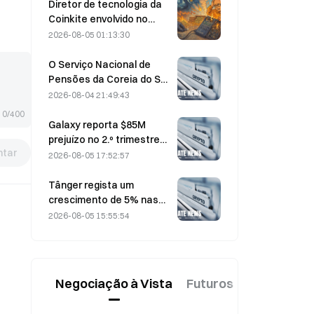
a 0.
Diretor de tecnologia da
Coinkite envolvido no
incidente relacionado
2026-08-05 01:13:30
com uma vulnerabilidade
na Coldcard, que
O Serviço Nacional de
desencadeou quatro
Pensões da Coreia do Sul
ondas de ataques e
muda para ações mais
2026-08-04 21:49:43
perdas de 114 milhões de
estáveis a 4 de agosto,
0/400
dólares
em meio à volatilidade do
Galaxy reporta $85M
mercado
prejuízo no 2.º trimestre
tar
de 2026; receitas ficam
2026-08-05 17:52:57
300 milhões de dólares
abaixo do esperado,
Tânger regista um
ações caem 7,23%
crescimento de 5% nas
vendas, impulsionado pelo
2026-08-05 15:55:54
turismo associado ao
Campeonato do Mundo
em junho e julho.
Negociação à Vista
Futuros
Novo