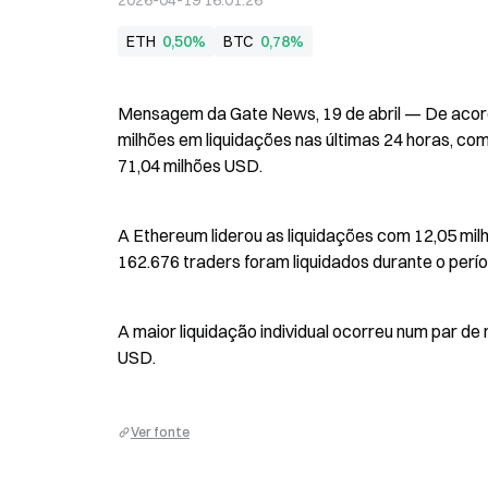
2026-04-19 16:01:26
ETH
0,50%
BTC
0,78%
Mensagem da Gate News, 19 de abril — De acord
milhões em liquidações nas últimas 24 horas, com
71,04 milhões USD.
A Ethereum liderou as liquidações com 12,05 milh
162.676 traders foram liquidados durante o perío
A maior liquidação individual ocorreu num par d
USD.
Ver fonte