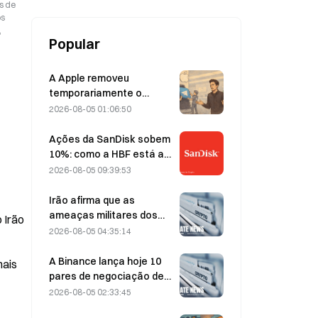
s de
os
,
Popular
A Apple removeu
temporariamente o
Telegram devido a
2026-08-05 01:06:50
conteúdo de abuso
sexual infantil (CSAM);
Ações da SanDisk sobem
Durov rejeitou a alegação,
10%: como a HBF está a
afirmando que se tratou
iniciar um novo ciclo de
2026-08-05 09:39:53
de um «ataque à
armazenamento para IA e
segurança»
poderão os resultados
Irão afirma que as
financeiros validar a tese
ameaças militares dos
Estreito do Irão
de crescimento?
EUA atrasam o acordo
2026-08-05 04:35:14
com Omã sobre o Estreito
de Ormuz, em 5 de agosto
A Binance lança hoje 10
pares de negociação de
bStocks às 20:00 (UTC+8),
2026-08-05 02:33:45
com comissões de maker