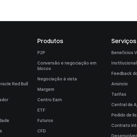
Produtos
Serviços
P2P
Benefícios V
Conversão e negociação em
Institucional
blocos
Feedback do 
Negociação à vista
racle Red Bull
Anúncio
Margem
Tarifas
zador
Centro Earn
Central de A
ETF
Pedido de l
idade
Futuros
Contrato int
es
CFD
Desenvolved