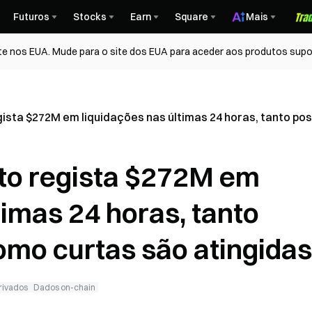
Futuros
Stocks
Earn
Square
Mais
te nos EUA. Mude para o site dos EUA para aceder aos produtos supo
ista $272M em liquidações nas últimas 24 horas, tanto po
to regista $272M em
timas 24 horas, tanto
omo curtas são atingidas
rivados
Dados on-chain