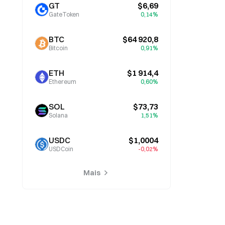
GT
$6,69
GateToken
0,14%
BTC
$64 920,8
Bitcoin
0,91%
ETH
$1 914,4
Ethereum
0,60%
SOL
$73,73
Solana
1,51%
USDC
$1,0004
USDCoin
-0,02%
Mais