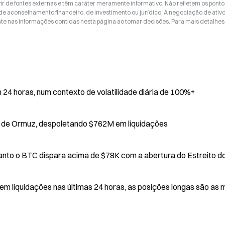
ir de fontes externas e têm caráter meramente informativo. Não refletem os ponto
 de aconselhamento financeiro, de investimento ou jurídico. A negociação de ativ
nte nas informações contidas nesta página ao tomar decisões. Para mais detalhes
4 horas, num contexto de volatilidade diária de 100%+
O Bitcoin oscila com relatos sobre o Estreito de Ormuz, despoletando $762M em liquidações
Liquidações de Bitcoin atingem $815M enquanto o BTC dispara acima de $78K com a abertura do 