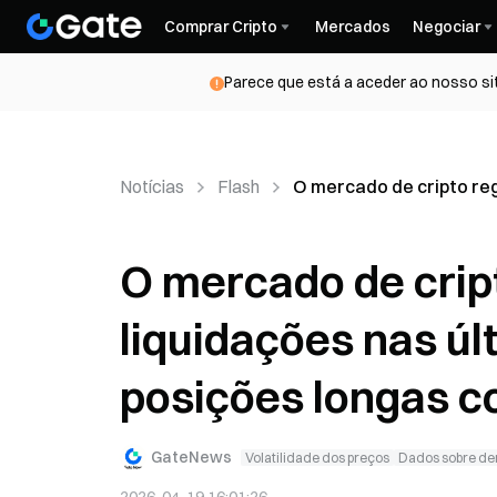
Comprar Cripto
Mercados
Negociar
Parece que está a aceder ao nosso si
Notícias
Flash
O mercado de cripto reg
O mercado de crip
liquidações nas úl
posições longas c
GateNews
Volatilidade dos preços
Dados sobre de