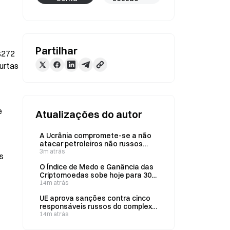
Partilhar
72  
urtas 
 
Atualizações do autor
A Ucrânia compromete-se a não
atacar petroleiros não russos
nem infraestruturas petrolíferas
3m atrás
 
no Mar Negro a 8 de agosto
O Índice de Medo e Ganância das
Criptomoedas sobe hoje para 30,
sinalizando medo no mercado
14m atrás
UE aprova sanções contra cinco
responsáveis russos do complexo
militar-industrial a 8 de agosto
14m atrás