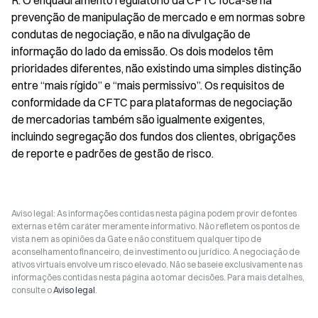
prevenção de manipulação de mercado e em normas sobre 
condutas de negociação, e não na divulgação de 
informação do lado da emissão. Os dois modelos têm 
prioridades diferentes, não existindo uma simples distinção 
entre “mais rígido” e “mais permissivo”. Os requisitos de 
conformidade da CFTC para plataformas de negociação 
de mercadorias também são igualmente exigentes, 
incluindo segregação dos fundos dos clientes, obrigações 
de reporte e padrões de gestão de risco.
Aviso legal: As informações contidas nesta página podem provir de fontes
externas e têm caráter meramente informativo. Não refletem os pontos de
vista nem as opiniões da Gate e não constituem qualquer tipo de
aconselhamento financeiro, de investimento ou jurídico. A negociação de
ativos virtuais envolve um risco elevado. Não se baseie exclusivamente nas
informações contidas nesta página ao tomar decisões. Para mais detalhes,
consulte o
Aviso legal
.