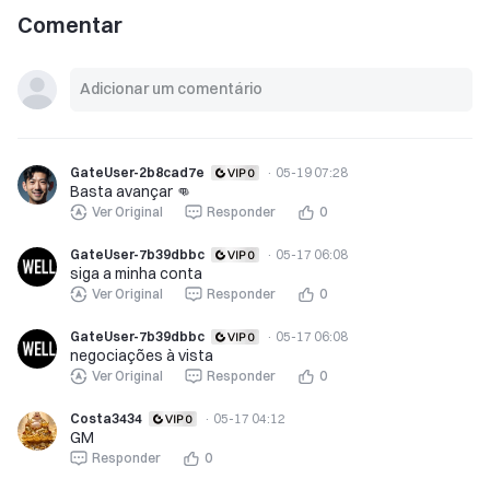
Comentar
GateUser-2b8cad7e
·
05-19 07:28
Basta avançar 👊
Ver Original
Responder
0
GateUser-7b39dbbc
·
05-17 06:08
siga a minha conta
Ver Original
Responder
0
GateUser-7b39dbbc
·
05-17 06:08
negociações à vista
Ver Original
Responder
0
Costa3434
·
05-17 04:12
GM
Responder
0