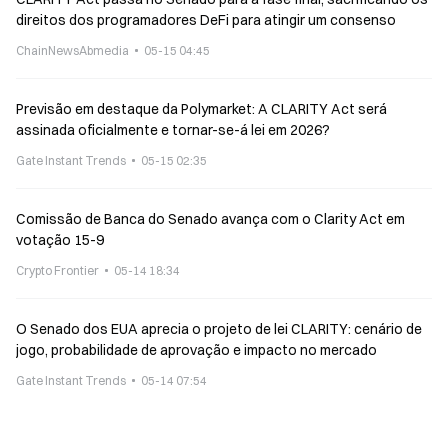
direitos dos programadores DeFi para atingir um consenso
ChainNewsAbmedia
05-15 04:45
Previsão em destaque da Polymarket: A CLARITY Act será
assinada oficialmente e tornar-se-á lei em 2026?
Gate Instant Trends
05-15 02:35
Comissão de Banca do Senado avança com o Clarity Act em
votação 15-9
Crypto Frontier
05-14 18:34
O Senado dos EUA aprecia o projeto de lei CLARITY: cenário de
jogo, probabilidade de aprovação e impacto no mercado
Gate Instant Trends
05-14 07:54