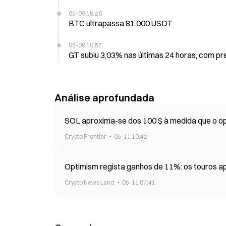
05-09 18:26
BTC ultrapassa 81.000 USDT
05-09 10:57
GT subiu 3,03% nas últimas 24 horas, com pr
Análise aprofundada
SOL aproxima-se dos 100 $ à medida que o op
Crypto Frontier
05-11 10:42
Optimism regista ganhos de 11%: os touros ap
Crypto News Land
05-11 07:41