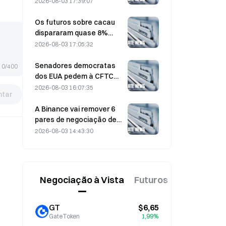
2026-08-03 17:39:07
desarmar
Os futuros sobre cacau
dispararam quase 8%
intradiário na passada
2026-08-03 17:05:32
sexta-feira, apanhando
de surpresa os
Senadores democratas
0/400
participantes do mercado
dos EUA pedem à CFTC
que restrinja os produtos
2026-08-03 16:07:35
tar
de apostas relacionados
com incêndios florestais
A Binance vai remover 6
descontrolados durante a
pares de negociação de
época de incêndios mais
altcoins a partir de 17 de
2026-08-03 14:43:30
intensa de sempre
agosto de 2026
Negociação à Vista
Futuros
Novo
GT
$6,65
GateToken
1,99%