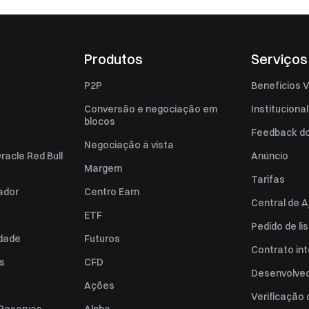
Produtos
Serviços
P2P
Benefícios V
Conversão e negociação em
Institucional
blocos
Feedback do 
Negociação à vista
racle Red Bull
Anúncio
Margem
Tarifas
zador
Centro Earn
Central de A
ETF
Pedido de l
idade
Futuros
Contrato int
es
CFD
Desenvolved
Ações
Verificação