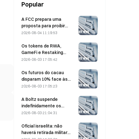
Popular
A FCC prepara uma
proposta para proibir
módulos ópticos chineses
2026-08-04 11:19:53
utilizados em centros de
dados; a Xinyuan enfrenta
Os tokens de RWA,
um impacto de 27% na
GameFi e Restaking
quota de mercado
lideram o desempenho do
2026-08-03 17:05:42
mercado em julho.
Os futuros do cacau
disparam 10% face às
preocupações com a
2026-08-03 17:05:23
oferta, aproximando-se
dos 6.000 dólares por
A Boltz suspende
tonelada
indefinidamente os
serviços da ponte Bitcoin
2026-08-03 21:04:31
na sequência de ataques
assistidos por IA
Oficial israelita: não
haverá retirada militar
antes de o Hamas se