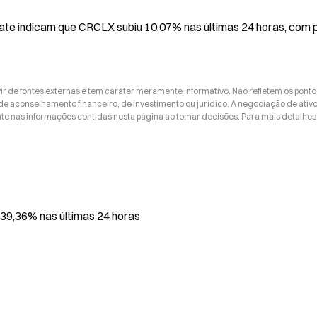
e indicam que CRCLX subiu 10,07% nas últimas 24 horas, com p
ir de fontes externas e têm caráter meramente informativo. Não refletem os ponto
 de aconselhamento financeiro, de investimento ou jurídico. A negociação de ativ
nte nas informações contidas nesta página ao tomar decisões. Para mais detalhes
 39,36% nas últimas 24 horas