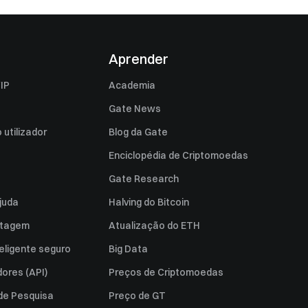
Aprender
IP
Academia
Gate News
utilizador
Blog da Gate
Enciclopédia de Criptomoedas
Gate Research
juda
Halving do Bitcoin
istagem
Atualização do ETH
eligente seguro
Big Data
ores (API)
Preços de Criptomoedas
 de Pesquisa
Preço de GT