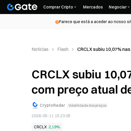
Comprar Cripto
Mercados
Negociar
Parece que está a aceder ao nosso si
Notícias
Flash
CRCLX subiu 10,07% nas 
CRCLX subiu 10,07
com preço atual d
CryptoRadar
Volatilidade dos preços
2026-05-11 15:23:05
CRCLX
2,19%