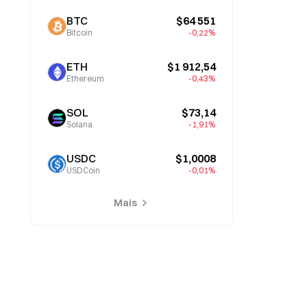
BTC
$64 551
Bitcoin
-0,22%
ETH
$1 912,54
Ethereum
-0,43%
SOL
$73,14
Solana
-1,91%
USDC
$1,0008
USDCoin
-0,01%
Mais