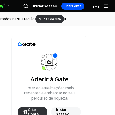
Iniciar sessão
Recompensas
Criar Conta
rtados na sua região.
Mudar de site
Aderir à Gate
Obter as atualizações mais
recentes e embarcar no seu
percurso de riqueza
Criar
Iniciar
Conta
sessão