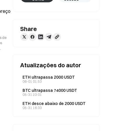
reço 
Share
s de
os
,
Atualizações do autor
ETH ultrapassa 2000 USDT
06-01 01:53
BTC ultrapassa 74000 USDT
05-31 23:01
ETH desce abaixo de 2000 USDT
05-31 16:33