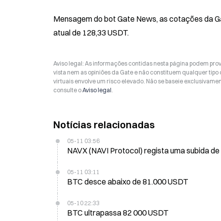
Mensagem do bot Gate News, as cotações da Gat
atual de 128,33 USDT.
Aviso legal: As informações contidas nesta página podem prov
vista nem as opiniões da Gate e não constituem qualquer tipo
virtuais envolve um risco elevado. Não se baseie exclusivame
consulte o
Aviso legal
.
Notícias relacionadas
05-11 03:56
NAVX (NAVI Protocol) regista uma subida de
05-11 03:11
BTC desce abaixo de 81.000 USDT
05-10 22:33
BTC ultrapassa 82 000 USDT