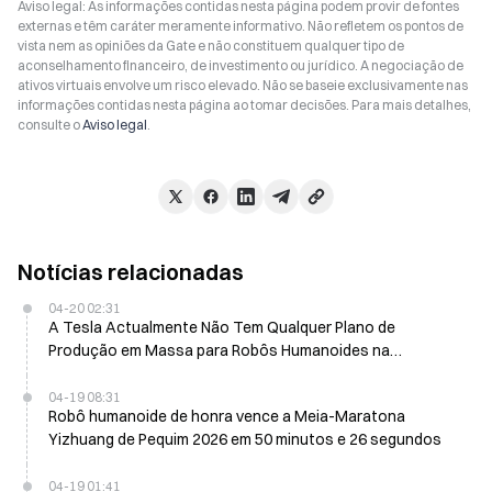
Aviso legal: As informações contidas nesta página podem provir de fontes
externas e têm caráter meramente informativo. Não refletem os pontos de
vista nem as opiniões da Gate e não constituem qualquer tipo de
aconselhamento financeiro, de investimento ou jurídico. A negociação de
ativos virtuais envolve um risco elevado. Não se baseie exclusivamente nas
informações contidas nesta página ao tomar decisões. Para mais detalhes,
consulte o
Aviso legal
.
Notícias relacionadas
04-20 02:31
A Tesla Actualmente Não Tem Qualquer Plano de
Produção em Massa para Robôs Humanoides na
Gigafactory de Xangai
04-19 08:31
Robô humanoide de honra vence a Meia-Maratona
Yizhuang de Pequim 2026 em 50 minutos e 26 segundos
04-19 01:41