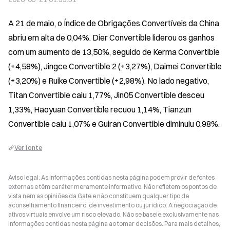
A 21 de maio, o Índice de Obrigações Convertíveis da China 
abriu em alta de 0,04%. Dier Convertible liderou os ganhos 
com um aumento de 13,50%, seguido de Kerma Convertible 
(+4,58%), Jingce Convertible 2 (+3,27%), Daimei Convertible 
(+3,20%) e Ruike Convertible (+2,98%). No lado negativo, 
Titan Convertible caiu 1,77%, Jin05 Convertible desceu 
1,33%, Haoyuan Convertible recuou 1,14%, Tianzun 
Convertible caiu 1,07% e Guiran Convertible diminuiu 0,98%.
Ver fonte
Aviso legal: As informações contidas nesta página podem provir de fontes
externas e têm caráter meramente informativo. Não refletem os pontos de
vista nem as opiniões da Gate e não constituem qualquer tipo de
aconselhamento financeiro, de investimento ou jurídico. A negociação de
ativos virtuais envolve um risco elevado. Não se baseie exclusivamente nas
informações contidas nesta página ao tomar decisões. Para mais detalhes,