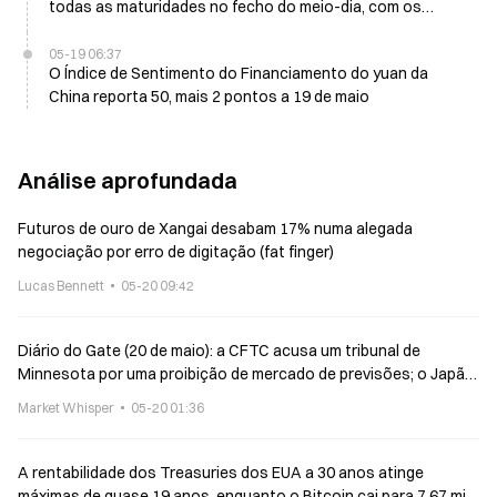
todas as maturidades no fecho do meio-dia, com os
contratos de 30 anos a ganharem 0,56%
05-19 06:37
O Índice de Sentimento do Financiamento do yuan da
China reporta 50, mais 2 pontos a 19 de maio
Análise aprofundada
Futuros de ouro de Xangai desabam 17% numa alegada
negociação por erro de digitação (fat finger)
Lucas Bennett
05-20 09:42
Diário do Gate (20 de maio): a CFTC acusa um tribunal de
Minnesota por uma proibição de mercado de previsões; o Japão
permite stablecoins do tipo trust estrangeiro
Market Whisper
05-20 01:36
A rentabilidade dos Treasuries dos EUA a 30 anos atinge
máximas de quase 19 anos, enquanto o Bitcoin cai para 7,67 mil