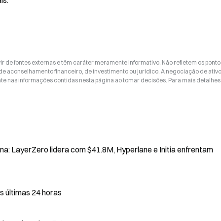
is.
ir de fontes externas e têm caráter meramente informativo. Não refletem os ponto
 de aconselhamento financeiro, de investimento ou jurídico. A negociação de ativ
nte nas informações contidas nesta página ao tomar decisões. Para mais detalhes
na: LayerZero lidera com $41.8M, Hyperlane e Initia enfrentam
s últimas 24 horas