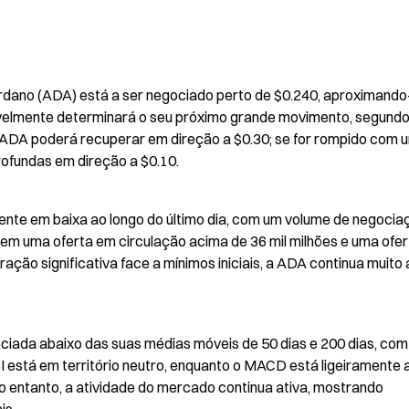
rdano (ADA) está a ser negociado perto de $0.240, aproximando-
avelmente determinará o seu próximo grande movimento, segundo 
 a ADA poderá recuperar em direção a $0.30; se for rompido com u
rofundas em direção a $0.10.
nte em baixa ao longo do último dia, com um volume de negociaç
tem uma oferta em circulação acima de 36 mil milhões e uma ofert
ção significativa face a mínimos iniciais, a ADA continua muito 
ociada abaixo das suas médias móveis de 50 dias e 200 dias, com 
 está em território neutro, enquanto o MACD está ligeiramente a
 entanto, a atividade do mercado continua ativa, mostrando 