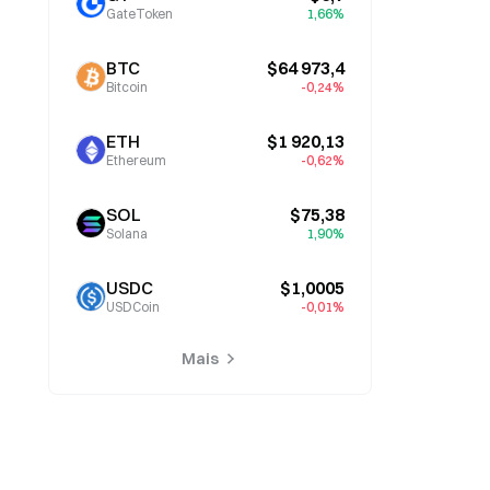
GateToken
1,66%
BTC
$64 973,4
Bitcoin
-0,24%
ETH
$1 920,13
Ethereum
-0,62%
SOL
$75,38
Solana
1,90%
USDC
$1,0005
USDCoin
-0,01%
Mais