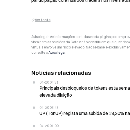
participação contínua dos traders nos níveis atua
Ver fonte
Aviso legal: As informações contidas nesta página podem prov
vista nem as opiniões da Gate e não constituem qualquer tipo
virtuais envolve um risco elevado. Não se baseie exclusivame
consulte o
Aviso legal
.
Notícias relacionadas
04-20 04:31
Principais desbloqueios de tokens esta sema
elevada diluição
04-20 03:43
UP (TonUP) regista uma subida de 18,20% na
04-20 01:00