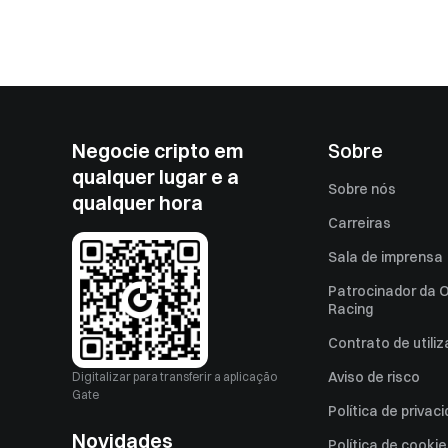
Negocie cripto em
Sobre
qualquer lugar e a
Sobre nós
qualquer hora
Carreiras
Sala de imprensa
Patrocinador da O
Racing
Contrato de utili
Aviso de risco
Digitalizar para transferir a aplicação
Gate
Política de privac
Novidades
Política de cooki