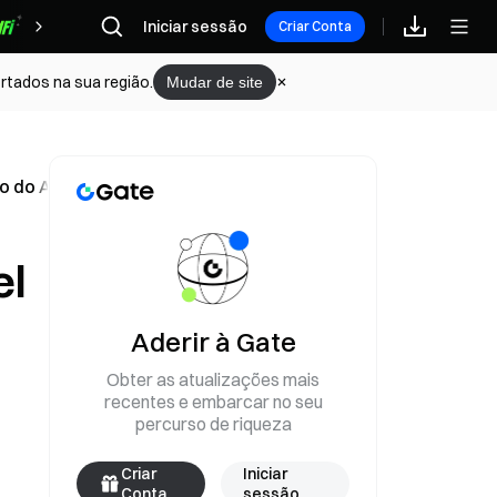
Iniciar sessão
Recompensas
Criar Conta
rtados na sua região.
Mudar de site
o do ADA enfrenta uma decisão crítica
el
Aderir à Gate
Obter as atualizações mais
recentes e embarcar no seu
percurso de riqueza
Criar
Iniciar
Conta
sessão