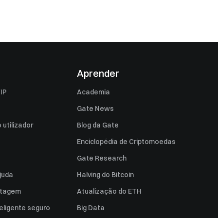
Aprender
IP
Academia
Gate News
utilizador
Blog da Gate
Enciclopédia de Criptomoedas
Gate Research
juda
Halving do Bitcoin
istagem
Atualização do ETH
eligente seguro
Big Data