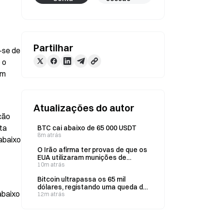
Partilhar
se de 
o 
m 
Atualizações do autor
ão 
a 
BTC cai abaixo de 65 000 USDT
8m atrás
abaixo 
O Irão afirma ter provas de que os
EUA utilizaram munições de
fósforo a 8 de agosto
10m atrás
Bitcoin ultrapassa os 65 mil
dólares, registando uma queda de
baixo 
0,27% nas últimas 24 horas
12m atrás