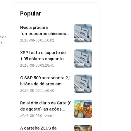
Popular
Nvidia procura
fornecedores chineses
s de
de estações-base de IA
2026-08-06 01:10:02
os
para a implementação da
,
rede 6G
XRP testa o suporte de
1,05 dólares enquanto
Ethereum se mantém nos
2026-08-06 09:29:41
1 908 dólares com volume
reduzido
O S&P 500 acrescenta 2,1
biliões de dólares em
agosto e sobe 3,12%,
2026-08-06 11:46:40
enquanto o Bitcoin ganha
apenas 2%
Relatório diário da Gate (6
de agosto): as ações
preferenciais STRC da
2026-08-06 01:24:57
Strategy registam uma
forte recuperação; a
A carteira ZEUS da