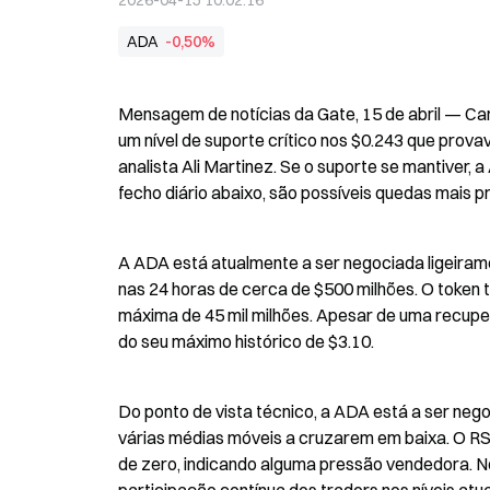
2026-04-15 10:02:16
ADA
-0,50%
Mensagem de notícias da Gate, 15 de abril — Ca
um nível de suporte crítico nos $0.243 que prov
analista Ali Martinez. Se o suporte se mantiver,
fecho diário abaixo, são possíveis quedas mais p
A ADA está atualmente a ser negociada ligeirame
nas 24 horas de cerca de $500 milhões. O token 
máxima de 45 mil milhões. Apesar de uma recupera
do seu máximo histórico de $3.10.
Do ponto de vista técnico, a ADA está a ser neg
várias médias móveis a cruzarem em baixa. O RSI
de zero, indicando alguma pressão vendedora. No