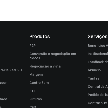
Produtos
Serviços
P2P
Benefícios V
Conversão e negociação em
Institucional
blocos
Feedback do 
Negociação à vista
racle Red Bull
Anúncio
Margem
Tarifas
zador
Centro Earn
Central de A
ETF
Pedido de l
idade
Futuros
Contrato int
es
CFD