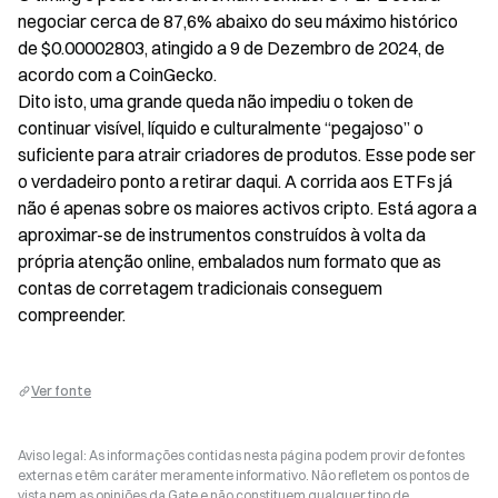
negociar cerca de 87,6% abaixo do seu máximo histórico 
de $0.00002803, atingido a 9 de Dezembro de 2024, de 
acordo com a CoinGecko.

Dito isto, uma grande queda não impediu o token de 
continuar visível, líquido e culturalmente “pegajoso” o 
suficiente para atrair criadores de produtos. Esse pode ser 
o verdadeiro ponto a retirar daqui. A corrida aos ETFs já 
não é apenas sobre os maiores activos cripto. Está agora a 
aproximar-se de instrumentos construídos à volta da 
própria atenção online, embalados num formato que as 
contas de corretagem tradicionais conseguem 
compreender.
Ver fonte
Aviso legal: As informações contidas nesta página podem provir de fontes
externas e têm caráter meramente informativo. Não refletem os pontos de
vista nem as opiniões da Gate e não constituem qualquer tipo de