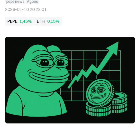
pepe news
Ações
2026-04-10 20:22:01
PEPE
1,45%
ETH
0,15%