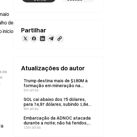
maio 
lho de 
Partilhar
início 
Atualizações do autor
s de
os
Trump destina mais de $180M à
,
formação em mineração na
sexta-feira; Tribunal de Recurso
5m atrás
impede a construção do salão de
SOL cai abaixo dos 75 dólares,
baile da Casa Branca
para 74,97 dólares, subindo 1,84%
em 24 horas
6m atrás
Embarcação da ADNOC atacada
durante a noite; não há feridos,
ra
diz agência noticiosa dos EAU
10m atrás