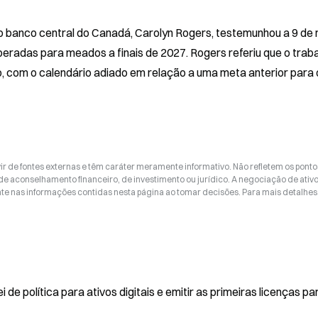
 banco central do Canadá, Carolyn Rogers, testemunhou a 9 de 
radas para meados a finais de 2027. Rogers referiu que o traba
 com o calendário adiado em relação a uma meta anterior para o 
ir de fontes externas e têm caráter meramente informativo. Não refletem os ponto
 de aconselhamento financeiro, de investimento ou jurídico. A negociação de ativ
nte nas informações contidas nesta página ao tomar decisões. Para mais detalhes
de política para ativos digitais e emitir as primeiras licenças pa