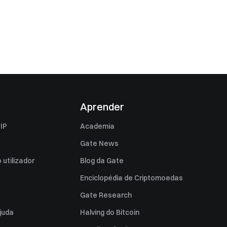
Aprender
IP
Academia
Gate News
utilizador
Blog da Gate
Enciclopédia de Criptomoedas
Gate Research
juda
Halving do Bitcoin