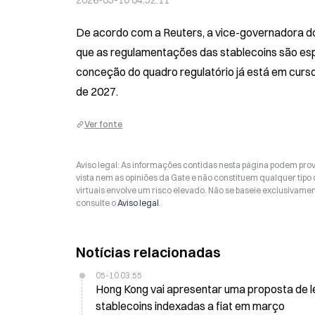
2026-05-10 04:52:11
De acordo com a Reuters, a vice-governadora do
que as regulamentações das stablecoins são espe
conceção do quadro regulatório já está em curso,
de 2027.
Ver fonte
Aviso legal: As informações contidas nesta página podem prov
vista nem as opiniões da Gate e não constituem qualquer tipo
virtuais envolve um risco elevado. Não se baseie exclusivame
consulte o
Aviso legal
.
Notícias relacionadas
05-10 03:55
Hong Kong vai apresentar uma proposta de lei 
stablecoins indexadas a fiat em março