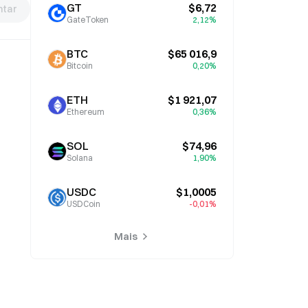
GT
$6,72
tar
GateToken
2,12%
BTC
$65 016,9
Bitcoin
0,20%
ETH
$1 921,07
Ethereum
0,36%
SOL
$74,96
Solana
1,90%
USDC
$1,0005
USDCoin
-0,01%
Mais