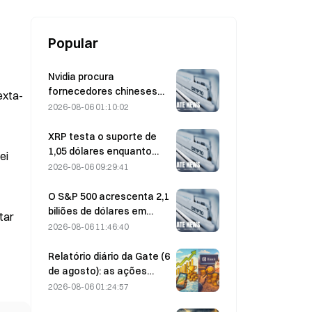
Popular
Nvidia procura
fornecedores chineses
exta-
de estações-base de IA
2026-08-06 01:10:02
para a implementação da
rede 6G
XRP testa o suporte de
1,05 dólares enquanto
ei
Ethereum se mantém nos
2026-08-06 09:29:41
1 908 dólares com volume
reduzido
O S&P 500 acrescenta 2,1
biliões de dólares em
tar
agosto e sobe 3,12%,
2026-08-06 11:46:40
enquanto o Bitcoin ganha
apenas 2%
Relatório diário da Gate (6
de agosto): as ações
preferenciais STRC da
2026-08-06 01:24:57
Strategy registam uma