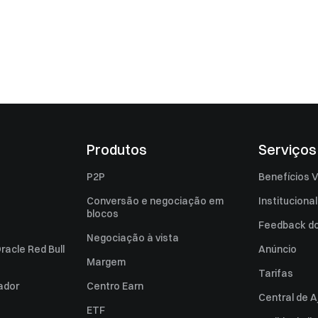
Produtos
Serviços
P2P
Benefícios V
Conversão e negociação em
Institucional
blocos
Feedback do 
Negociação à vista
racle Red Bull
Anúncio
Margem
Tarifas
zador
Centro Earn
Central de A
ETF