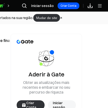
Iniciar sessão
Recompensas
Criar Conta
rtados na sua região.
Mudar de site
 finais de 2027
Aderir à Gate
Obter as atualizações mais
recentes e embarcar no seu
percurso de riqueza
Criar
Iniciar
Conta
sessão