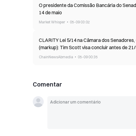
O presidente da Comissão Bancária do Senado
14 de maio
Market Whisper
05-09 03:02
CLARITY Lei 5/14 na Câmara dos Senadores,
(markup): Tim Scott visa concluir antes de 21
ChainNewsAbmedia
05-09 00:35
Comentar