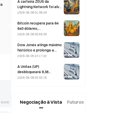
forte recuperação; a
A carteira ZEUS da
 a
Block revê em alta as
Lightning Network foi alvo
previsões para o exercício
de um ataque e está
2026-08-06 01:08:49
de 2026
temporariamente offline;
a equipa oficial afirma que
Bitcoin recupera para 64
os fundos dos
640 dólares;
utilizadores não foram
vulnerabilidade da
2026-08-06 00:58:38
perdidos.
Coldcard leva as carteiras
ativas a um novo máximo
Dow Jones atinge máximo
de três meses
histórico e prolonga a
subida pelo quinto dia
2026-08-05 23:17:32
consecutivo nas
negociações noturnas;
A Unitas (UP)
investimento em IA
desbloqueará 9,38
impulsiona ganhos
milhões de tokens no
2026-08-06 03:03:16
valor de 3,18 milhões de
dólares a 13 de agosto
Negociação à Vista
Futuros
Novo
0/400