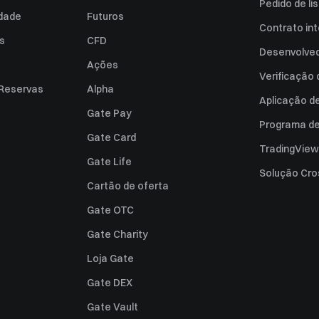
Pedido de l
idade
Futuros
Contrato int
es
CFD
Desenvolved
Ações
Verificação
 Reservas
Alpha
Aplicação d
Gate Pay
Programa de 
Gate Card
TradingView
Gate Life
Solução Cro
Cartão de oferta
Gate OTC
Gate Charity
Loja Gate
Gate DEX
Gate Vault