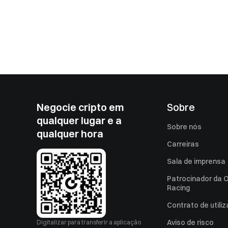
Negocie cripto em
Sobre
qualquer lugar e a
Sobre nós
qualquer hora
Carreiras
Sala de imprensa
Patrocinador da O
Racing
Contrato de utili
Aviso de risco
Digitalizar para transferir a aplicação