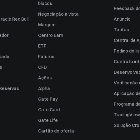
blocos
Feedback do 
Negociação à vista
racle Red Bull
Anúncio
Margem
Tarifas
zador
Centro Earn
Central de A
ETF
Pedido de l
idade
Futuros
Contrato int
es
CFD
Desenvolved
Ações
Verificação
 Reservas
Alpha
Aplicação d
Gate Pay
Programa de 
Gate Card
TradingView
Gate Life
Solução Cro
Cartão de oferta