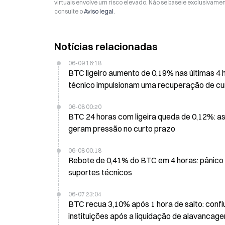
virtuais envolve um risco elevado. Não se baseie exclusivame
consulte o
Aviso legal
.
Notícias relacionadas
06-09 16:18
BTC ligeiro aumento de 0,19% nas últimas 4 
técnico impulsionam uma recuperação de cu
06-08 00:20
BTC 24 horas com ligeira queda de 0,12%: a
geram pressão no curto prazo
06-08 00:18
Rebote de 0,41% do BTC em 4 horas: pânico 
suportes técnicos
06-07 23:04
BTC recua 3,10% após 1 hora de salto: conf
instituições após a liquidação de alavancag