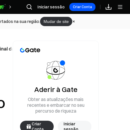
Iniciar sessão
Recompensas
Criar Conta
rtados na sua região.
Mudar de site
inal da rotação de fundos ligada ao IPO da SpaceX
Aderir à Gate
Obter as atualizações mais
O
recentes e embarcar no seu
percurso de riqueza
Criar
Iniciar
Conta
sessão