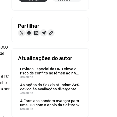
Partilhar
000 
de 
Atualizações do autor
Enviado Especial da ONU eleva o
risco de conflito no Iémen ao nível
 BTC 
mais elevado dos últimos quatro
3m atrás
anos
nho, 
As ações da Sezzle afundam 34%
a por 
devido às avaliações divergentes
dos analistas e às perspetivas de
4m atrás
desaceleração do crescimento
A Formlabs pondera avançar para
no 2.º semestre
uma OPI com o apoio da SoftBank
5m atrás