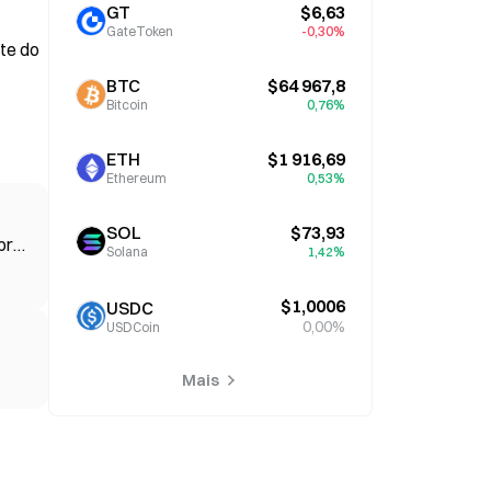
GT
$6,63
GateToken
-0,30%
te do
BTC
$64 967,8
Bitcoin
0,76%
ETH
$1 916,69
Ethereum
0,53%
SOL
$73,93
bre
Solana
1,42%
$1,0006
USDC
0,00%
USDCoin
Mais