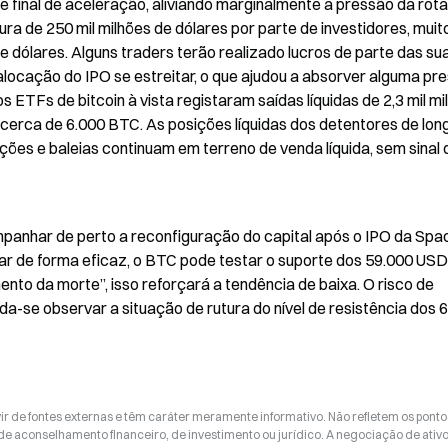
e final de aceleração, aliviando marginalmente a pressão da rota
ra de 250 mil milhões de dólares por parte de investidores, muito
 dólares. Alguns traders terão realizado lucros de parte das sua
locação do IPO se estreitar, o que ajudou a absorver alguma pre
 ETFs de bitcoin à vista registaram saídas líquidas de 2,3 mil mil
cerca de 6.000 BTC. As posições líquidas dos detentores de long
ões e baleias continuam em terreno de venda líquida, sem sinal d
panhar de perto a reconfiguração do capital após o IPO da Spac
sar de forma eficaz, o BTC pode testar o suporte dos 59.000 USD.
da morte”, isso reforçará a tendência de baixa. O risco de 
-se observar a situação de rutura do nível de resistência dos 6
ir de fontes externas e têm caráter meramente informativo. Não refletem os ponto
 de aconselhamento financeiro, de investimento ou jurídico. A negociação de ativ