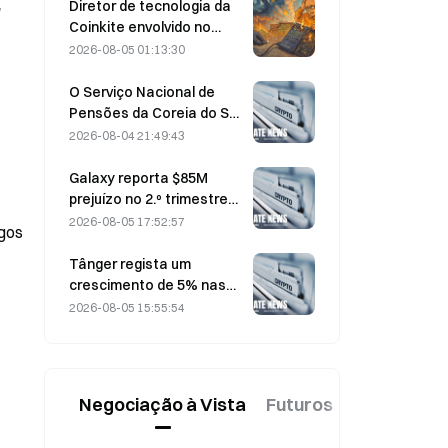
a 0.
Diretor de tecnologia da
,
Coinkite envolvido no
incidente relacionado
2026-08-05 01:13:30
com uma vulnerabilidade
na Coldcard, que
O Serviço Nacional de
desencadeou quatro
Pensões da Coreia do Sul
ondas de ataques e
muda para ações mais
2026-08-04 21:49:43
perdas de 114 milhões de
estáveis a 4 de agosto,
dólares
em meio à volatilidade do
Galaxy reporta $85M
mercado
prejuízo no 2.º trimestre
de 2026; receitas ficam
2026-08-05 17:52:57
ngos
300 milhões de dólares
abaixo do esperado,
Tânger regista um
ações caem 7,23%
crescimento de 5% nas
vendas, impulsionado pelo
2026-08-05 15:55:54
turismo associado ao
Campeonato do Mundo
em junho e julho.
Negociação à Vista
Futuros
Novo