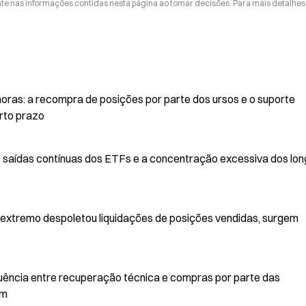
nte nas informações contidas nesta página ao tomar decisões. Para mais detalhes
horas: a recompra de posições por parte dos ursos e o suporte
rto prazo
s saídas contínuas dos ETFs e a concentração excessiva dos lo
extremo despoletou liquidações de posições vendidas, surgem
luência entre recuperação técnica e compras por parte das
em