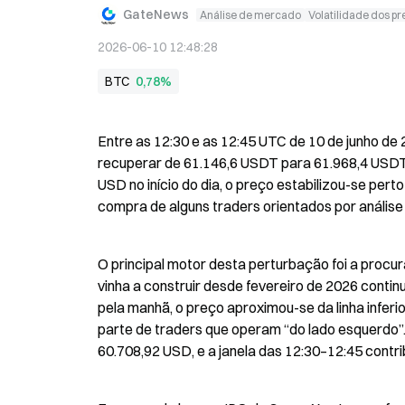
GateNews
Análise de mercado
Volatilidade dos p
2026-06-10 12:48:28
BTC
0,78%
Entre as 12:30 e as 12:45 UTC de 10 de junho d
recuperar de 61.146,6 USDT para 61.968,4 USDT,
USD no início do dia, o preço estabilizou-se per
compra de alguns traders orientados por análise
O principal motor desta perturbação foi a procu
vinha a construir desde fevereiro de 2026 continuo
pela manhã, o preço aproximou-se da linha infer
parte de traders que operam “do lado esquerdo”. 
60.708,92 USD, e a janela das 12:30–12:45 cont