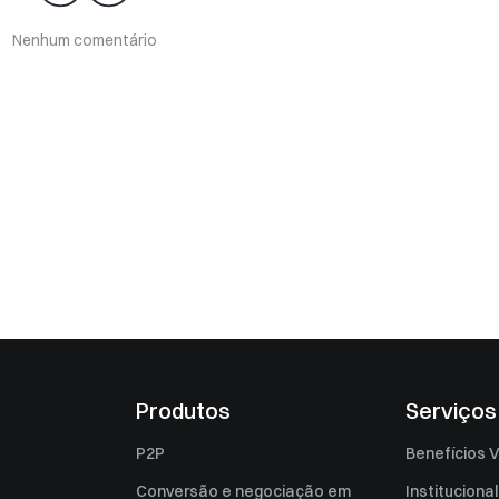
Nenhum comentário
Produtos
Serviços
P2P
Benefícios V
Conversão e negociação em
Institucional