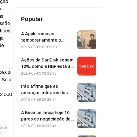
ção 
 
s 
Popular
ssão 
hões 
A Apple removeu
o 
temporariamente o
e 
Telegram devido a
2026-08-05 01:06:50
conteúdo de abuso
sexual infantil (CSAM);
Ações da SanDisk sobem
Durov rejeitou a alegação,
10%: como a HBF está a
eX a 
afirmando que se tratou
iniciar um novo ciclo de
2026-08-05 09:39:53
de um «ataque à
armazenamento para IA e
 Se a 
segurança»
poderão os resultados
Irão afirma que as
financeiros validar a tese
ameaças militares dos
2.000 
de crescimento?
EUA atrasam o acordo
2026-08-05 04:35:14
com Omã sobre o Estreito
de Ormuz, em 5 de agosto
A Binance lança hoje 10
pares de negociação de
bStocks às 20:00 (UTC+8),
2026-08-05 02:33:45
s de
com comissões de maker
os