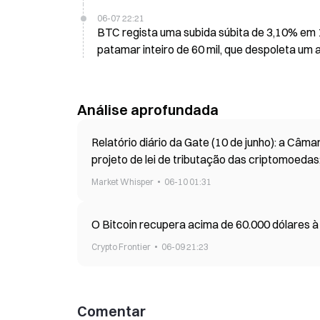
06-07 22:21
BTC regista uma subida súbita de 3,10% em
patamar inteiro de 60 mil, que despoleta um
Análise aprofundada
Relatório diário da Gate (10 de junho): a Câ
projeto de lei de tributação das criptomoedas
o empregador
Market Whisper
06-10 01:31
O Bitcoin recupera acima de 60.000 dólares 
Crypto Frontier
06-09 21:23
Comentar