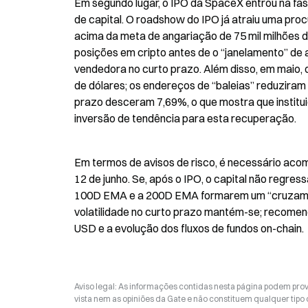
Em segundo lugar, o IPO da SpaceX entrou na fas
de capital. O roadshow do IPO já atraiu uma procu
acima da meta de angariação de 75 mil milhões de
posições em cripto antes de o “janelamento” de a
vendedora no curto prazo. Além disso, em maio, os
de dólares; os endereços de “baleias” reduziram 
prazo desceram 7,69%, o que mostra que instituiç
inversão de tendência para esta recuperação.
Em termos de avisos de risco, é necessário acom
12 de junho. Se, após o IPO, o capital não regres
100D EMA e a 200D EMA formarem um “cruzamento 
volatilidade no curto prazo mantém-se; recomenda
USD e a evolução dos fluxos de fundos on-chain.
Aviso legal: As informações contidas nesta página podem prov
vista nem as opiniões da Gate e não constituem qualquer tipo