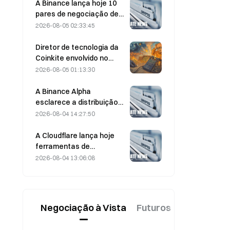
de Ormuz, em 5 de agosto
A Binance lança hoje 10
pares de negociação de
bStocks às 20:00 (UTC+8),
2026-08-05 02:33:45
com comissões de maker
a 0.
Diretor de tecnologia da
Coinkite envolvido no
incidente relacionado
2026-08-05 01:13:30
com uma vulnerabilidade
na Coldcard, que
A Binance Alpha
desencadeou quatro
esclarece a distribuição
ondas de ataques e
das recompensas da
2026-08-04 14:27:50
perdas de 114 milhões de
MarsCoin: estas são
dólares
enviadas
A Cloudflare lança hoje
automaticamente aos
ferramentas de
detentores de carteiras;
identidade e carteiras
2026-08-04 13:06:08
os utilizadores de CEX
para agentes de IA
recebem SPCXB com
base numa média mensal
mínima de 10 000.
Negociação à Vista
Futuros
Novo