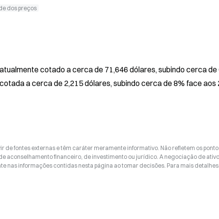
ade dos preços
á atualmente cotado a cerca de 71,646 dólares, subindo cerca de 
cotada a cerca de 2,215 dólares, subindo cerca de 8% face aos 
ir de fontes externas e têm caráter meramente informativo. Não refletem os ponto
 de aconselhamento financeiro, de investimento ou jurídico. A negociação de ativ
nte nas informações contidas nesta página ao tomar decisões. Para mais detalhes