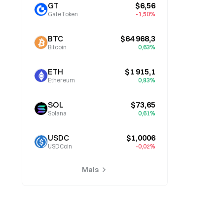
GT
$6,56
GateToken
-1,50%
BTC
$64 968,3
Bitcoin
0,63%
ETH
$1 915,1
Ethereum
0,83%
SOL
$73,65
Solana
0,61%
USDC
$1,0006
USDCoin
-0,02%
Mais