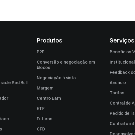
Produtos
Serviços
P2P
Benefícios V
Conversão e negociação em
Institucional
blocos
Feedback do 
Negociação à vista
racle Red Bull
Anúncio
Margem
Tarifas
zador
Centro Earn
Central de A
ETF
Pedido de l
idade
Futuros
Contrato int
es
CFD
Desenvolved