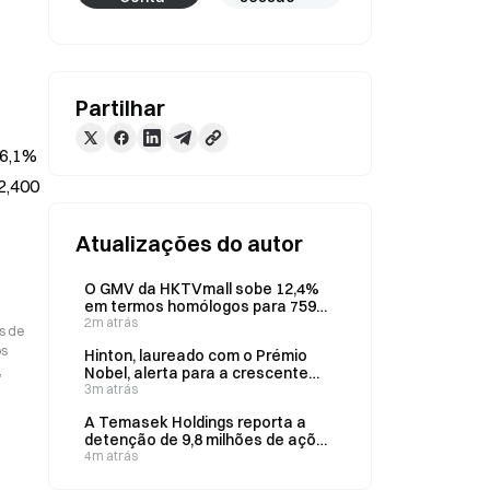
Partilhar
6,1% 
2,400 
Atualizações do autor
O GMV da HKTVmall sobe 12,4%
em termos homólogos para 759
milhões de HK$ em julho
2m atrás
s de
os
Hinton, laureado com o Prémio
,
Nobel, alerta para a crescente
dificuldade em controlar os
3m atrás
modelos de IA na conferência AI4
A Temasek Holdings reporta a
detenção de 9,8 milhões de ações
de classe A da SpaceX, segundo
4m atrás
um documento apresentado à