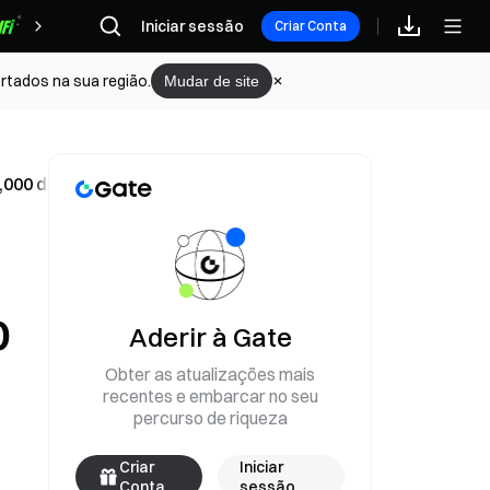
Iniciar sessão
Recompensas
Criar Conta
rtados na sua região.
Mudar de site
,000 dólares; a cotação do ETH ronda os 2,215 dólares
0
Aderir à Gate
Obter as atualizações mais
recentes e embarcar no seu
percurso de riqueza
Criar
Iniciar
Conta
sessão