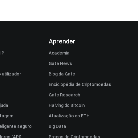
Aprender
IP
Academia
Gate News
utilizador
Blog da Gate
Enciclopédia de Criptomoedas
Gate Research
juda
Halving do Bitcoin
istagem
Atualização do ETH
eligente seguro
Big Data
ores (API)
Preços de Criptomoedas