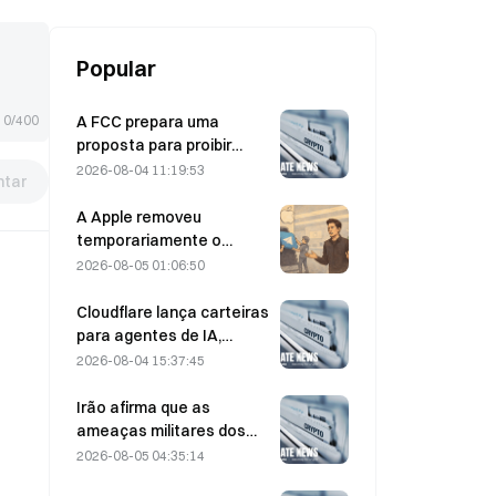
SEC.
Popular
A FCC prepara uma
0/400
proposta para proibir
módulos ópticos chineses
2026-08-04 11:19:53
tar
utilizados em centros de
dados; a Xinyuan enfrenta
A Apple removeu
um impacto de 27% na
temporariamente o
quota de mercado
Telegram devido a
2026-08-05 01:06:50
conteúdo de abuso
sexual infantil (CSAM);
Cloudflare lança carteiras
Durov rejeitou a alegação,
para agentes de IA,
afirmando que se tratou
permitindo pagamentos
2026-08-04 15:37:45
de um «ataque à
autónomos através de
segurança»
API, a 4 de agosto
Irão afirma que as
ameaças militares dos
EUA atrasam o acordo
2026-08-05 04:35:14
com Omã sobre o Estreito