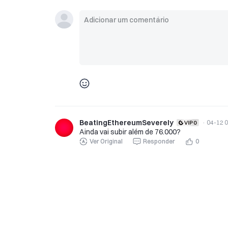
BeatingEthereumSeverely
·
04-12 0
Ainda vai subir além de 76.000?
Ver Original
Responder
0