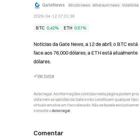
GateNews
bitcoin news
ethereum news
Volatilid
2026-04-12 07:01:38
BTC
0,42%
ETH
0,57%
Notícias da Gate News, a 12 de abril, o BTC est
face aos 76,000 dólares; a ETH está atualmente 
dólares.
Ver fonte
Aviso legal: As informações contidas nesta página podem prov
vista nem as opiniões da Gate e não constituem qualquer tipo
virtuais envolve um risco elevado. Não se baseie exclusivame
consulte o
Aviso legal
.
Comentar