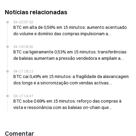
Notícias relacionadas
04-20 07:32
BTC em alta de 0,56% em 15 minutos: aumento acentuado
do volume e domínio das compras impulsionam a
recuperação do preço à vista
04-19 18:02
BTC cai ligeiramente 0,53% em 15 minutos: transferências
de baleias aumentam a pressão vendedora e ampliam a
liquidez, agravando a queda no curto prazo
04-17 18:17
BTC cai 0,49% em 15 minutos: a fragilidade da alavancagem
dos longs e a sincronização com vendas activas
pressionam o curto prazo
04-17 14:47
BTC sobe 0.69% em 15 minutos: reforço das compras à
vista e ressonância com as baleias on-chain que
continuam a reforçar posições
Comentar