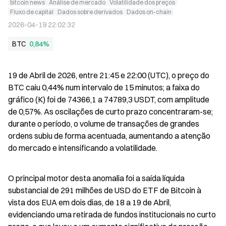
bitcoin news
Análise de mercado
Volatilidade dos preços
Fluxo de capital
Dados sobre derivados
Dados on-chain
2026-04-19 22:02:32
BTC
0,84%
19 de Abril de 2026, entre 21:45 e 22:00 (UTC), o preço do 
BTC caiu 0,44% num intervalo de 15 minutos; a faixa do 
gráfico (K) foi de 74366,1 a 74789,3 USDT, com amplitude 
de 0,57%. As oscilações de curto prazo concentraram-se; 
durante o período, o volume de transações de grandes 
ordens subiu de forma acentuada, aumentando a atenção 
do mercado e intensificando a volatilidade.
O principal motor desta anomalia foi a saída líquida 
substancial de 291 milhões de USD do ETF de Bitcoin à 
vista dos EUA em dois dias, de 18 a 19 de Abril, 
evidenciando uma retirada de fundos institucionais no curto 