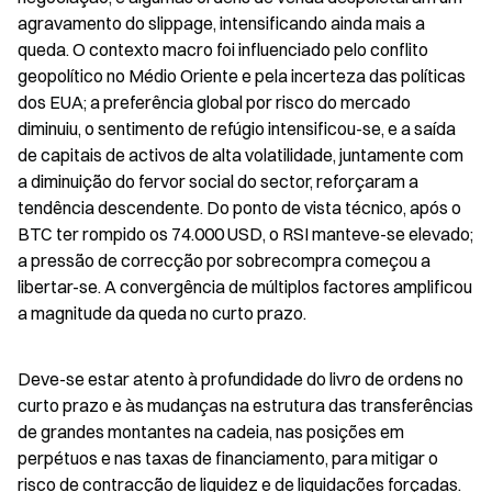
agravamento do slippage, intensificando ainda mais a 
queda. O contexto macro foi influenciado pelo conflito 
geopolítico no Médio Oriente e pela incerteza das políticas 
dos EUA; a preferência global por risco do mercado 
diminuiu, o sentimento de refúgio intensificou-se, e a saída 
de capitais de activos de alta volatilidade, juntamente com 
a diminuição do fervor social do sector, reforçaram a 
tendência descendente. Do ponto de vista técnico, após o 
BTC ter rompido os 74.000 USD, o RSI manteve-se elevado; 
a pressão de correcção por sobrecompra começou a 
libertar-se. A convergência de múltiplos factores amplificou 
a magnitude da queda no curto prazo.
Deve-se estar atento à profundidade do livro de ordens no 
curto prazo e às mudanças na estrutura das transferências 
de grandes montantes na cadeia, nas posições em 
perpétuos e nas taxas de financiamento, para mitigar o 
risco de contracção de liquidez e de liquidações forçadas. 