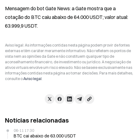
Mensagem do bot Gate News: a Gate mostra que a 
cotação do BTC caiu abaixo de 64.000 USDT; valor atual: 
63.999,9 USDT.
Aviso legal: As informações contidas nesta página podem provir de fontes
externas e têm caráter meramente informativo. Não refletem os pontos de
vista nem as opiniões da Gate e não constituem qualquer tipo de
aconselhamento financeiro, de investimento ou jurídico. A negociação de
ativos virtuais envolve um risco elevado. Não se baseie exclusivamente nas
informações contidas nesta página ao tomar decisões. Para mais detalhes,
consulte o
Aviso legal
.
Notícias relacionadas
06-11 17:30
BTC cai abaixo de 63.000 USDT