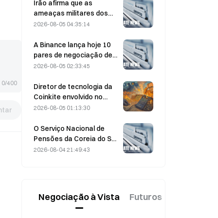
poderão os resultados
Irão afirma que as
financeiros validar a tese
ameaças militares dos
de crescimento?
EUA atrasam o acordo
2026-08-05 04:35:14
com Omã sobre o Estreito
de Ormuz, em 5 de agosto
A Binance lança hoje 10
pares de negociação de
bStocks às 20:00 (UTC+8),
2026-08-05 02:33:45
com comissões de maker
0/400
a 0.
Diretor de tecnologia da
Coinkite envolvido no
incidente relacionado
2026-08-05 01:13:30
tar
com uma vulnerabilidade
na Coldcard, que
O Serviço Nacional de
desencadeou quatro
Pensões da Coreia do Sul
ondas de ataques e
muda para ações mais
2026-08-04 21:49:43
perdas de 114 milhões de
estáveis a 4 de agosto,
dólares
em meio à volatilidade do
mercado
Negociação à Vista
Futuros
Novo