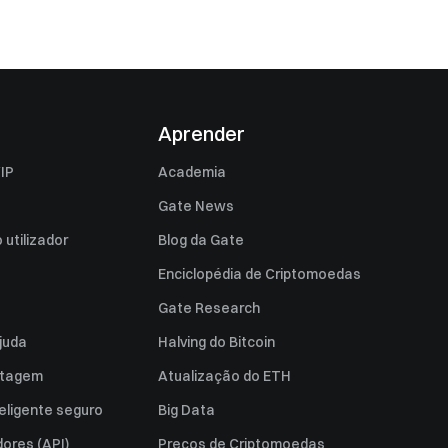
Aprender
IP
Academia
Gate News
utilizador
Blog da Gate
Enciclopédia de Criptomoedas
Gate Research
juda
Halving do Bitcoin
istagem
Atualização do ETH
eligente seguro
Big Data
ores (API)
Preços de Criptomoedas