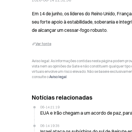
2026-06-14 22:52:56
Em 14 de junho, os líderes do Reino Unido, Franç
seu forte apoio à estabilidade, soberania e integr
de alcançar um cessar-fogo robusto.
Ver fonte
Aviso legal: As informações contidas nesta página podem prov
vista nem as opiniões da Gate e não constituem qualquer tipo
virtuais envolve um risco elevado. Não se baseie exclusivame
consulte o
Aviso legal
.
Notícias relacionadas
06-14 21:19
EUA e Irão chegam a um acordo de paz, para 
06-14 19:35
Israel ataca os subúrbios do sul de Beirute 