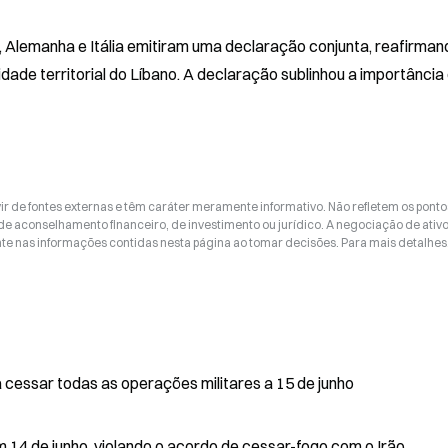
a, Alemanha e Itália emitiram uma declaração conjunta, reafirmand
idade territorial do Líbano. A declaração sublinhou a importância c
ir de fontes externas e têm caráter meramente informativo. Não refletem os ponto
 de aconselhamento financeiro, de investimento ou jurídico. A negociação de ativ
nte nas informações contidas nesta página ao tomar decisões. Para mais detalhes
cessar todas as operações militares a 15 de junho
em 14 de junho, violando o acordo de cessar-fogo com o Irão