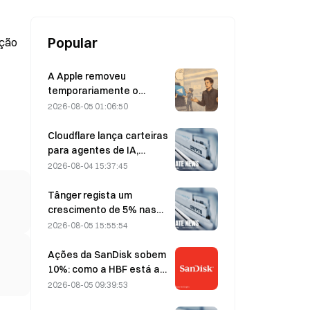
Popular
ição
A Apple removeu
temporariamente o
Telegram devido a
2026-08-05 01:06:50
conteúdo de abuso
sexual infantil (CSAM);
Cloudflare lança carteiras
Durov rejeitou a alegação,
para agentes de IA,
afirmando que se tratou
permitindo pagamentos
2026-08-04 15:37:45
de um «ataque à
autónomos através de
segurança»
API, a 4 de agosto
Tânger regista um
crescimento de 5% nas
vendas, impulsionado pelo
2026-08-05 15:55:54
turismo associado ao
Campeonato do Mundo
Ações da SanDisk sobem
em junho e julho.
10%: como a HBF está a
iniciar um novo ciclo de
2026-08-05 09:39:53
armazenamento para IA e