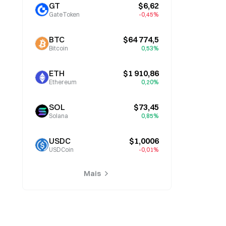
GT
$6,62
GateToken
-0,45%
BTC
$64 774,5
Bitcoin
0,53%
ETH
$1 910,86
Ethereum
0,20%
SOL
$73,45
Solana
0,85%
USDC
$1,0006
USDCoin
-0,01%
Mais