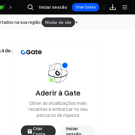
Iniciar sessão
Recompensas
Criar Conta
rtados na sua região.
Mudar de site
14 de junho
Aderir à Gate
Obter as atualizações mais
recentes e embarcar no seu
percurso de riqueza
Criar
Iniciar
Conta
sessão