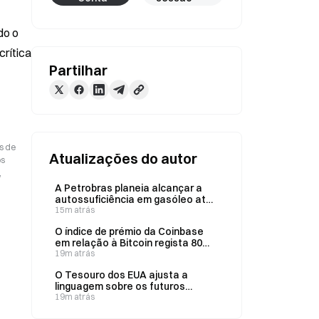
o o 
rítica 
Partilhar
s de
Atualizações do autor
os
,
A Petrobras planeia alcançar a
autossuficiência em gasóleo até
2031 através do seu programa de
15m atrás
investimentos para 2027–2031.
O índice de prémio da Coinbase
em relação à Bitcoin regista 80
dias consecutivos em terreno
19m atrás
negativo, a sequência mais longa
O Tesouro dos EUA ajusta a
de sempre
linguagem sobre os futuros
montantes dos leilões de dívida,
19m atrás
suscitando debate