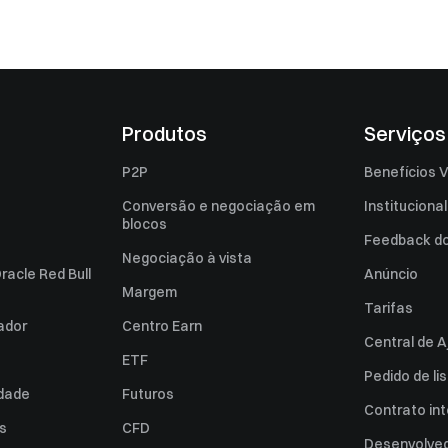
Produtos
Serviços
P2P
Benefícios V
Conversão e negociação em
Institucional
blocos
Feedback do 
Negociação à vista
racle Red Bull
Anúncio
Margem
Tarifas
zador
Centro Earn
Central de A
ETF
Pedido de l
idade
Futuros
Contrato int
es
CFD
Desenvolved