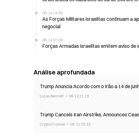
06-14 14:00
As Forças Militares israelitas continuam a a
negocial
06-14 07:28
Forças Armadas israelitas emitem aviso de e
Análise aprofundada
Trump Anuncia Acordo com o Irão a 14 de ju
Lucas Bennett
06-13 21:18
Trump Cancels Iran Airstrike, Announces Cea
Crypto Frontier
06-12 03:33