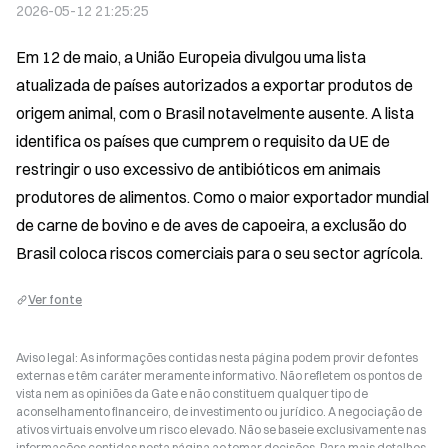
2026-05-12 21:25:25
Em 12 de maio, a União Europeia divulgou uma lista 
atualizada de países autorizados a exportar produtos de 
origem animal, com o Brasil notavelmente ausente. A lista 
identifica os países que cumprem o requisito da UE de 
restringir o uso excessivo de antibióticos em animais 
produtores de alimentos. Como o maior exportador mundial 
de carne de bovino e de aves de capoeira, a exclusão do 
Brasil coloca riscos comerciais para o seu sector agrícola.
Ver fonte
Aviso legal: As informações contidas nesta página podem provir de fontes
externas e têm caráter meramente informativo. Não refletem os pontos de
vista nem as opiniões da Gate e não constituem qualquer tipo de
aconselhamento financeiro, de investimento ou jurídico. A negociação de
ativos virtuais envolve um risco elevado. Não se baseie exclusivamente nas
informações contidas nesta página ao tomar decisões. Para mais detalhes,