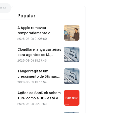
tar
Popular
A Apple removeu
temporariamente o
Telegram devido a
2026-08-05 01:06:50
conteúdo de abuso
sexual infantil (CSAM);
Cloudflare lança carteiras
Durov rejeitou a alegação,
para agentes de IA,
afirmando que se tratou
permitindo pagamentos
2026-08-04 15:37:45
de um «ataque à
autónomos através de
segurança»
API, a 4 de agosto
Tânger regista um
crescimento de 5% nas
vendas, impulsionado pelo
2026-08-05 15:55:54
turismo associado ao
Campeonato do Mundo
Ações da SanDisk sobem
em junho e julho.
10%: como a HBF está a
iniciar um novo ciclo de
2026-08-05 09:39:53
armazenamento para IA e