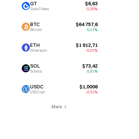
GT
$6,63
GateToken
-0,30%
BTC
$64 757,6
Bitcoin
0,21%
ETH
$1 912,71
Ethereum
-0,07%
SOL
$73,42
Solana
0,31%
USDC
$1,0006
USDCoin
-0,01%
Mais