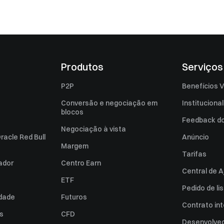
Produtos
Serviços
P2P
Benefícios V
Conversão e negociação em
Institucional
blocos
Feedback do 
Negociação à vista
racle Red Bull
Anúncio
Margem
Tarifas
zador
Centro Earn
Central de A
ETF
Pedido de l
idade
Futuros
Contrato int
es
CFD
Desenvolved