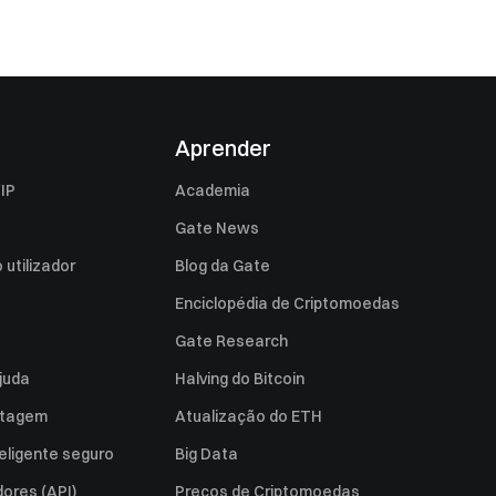
Aprender
IP
Academia
Gate News
utilizador
Blog da Gate
Enciclopédia de Criptomoedas
Gate Research
juda
Halving do Bitcoin
istagem
Atualização do ETH
eligente seguro
Big Data
ores (API)
Preços de Criptomoedas