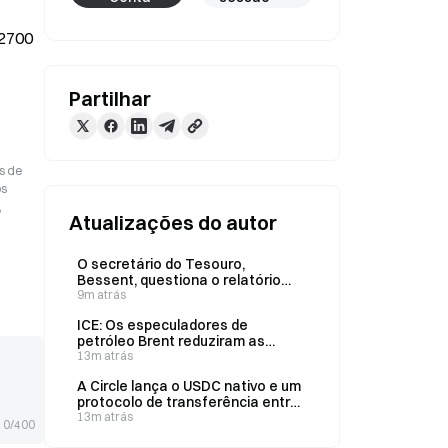
2700 
Partilhar
s de
os
,
Atualizações do autor
O secretário do Tesouro,
Bessent, questiona o relatório
sobre o emprego, citando o
9m atrás
crescimento do emprego em julho
ICE: Os especuladores de
e a robustez da produtividade
petróleo Brent reduziram as
posições líquidas compradas em
13m atrás
20 361 contratos na semana
A Circle lança o USDC nativo e um
terminada a 4 de agosto.
protocolo de transferência entre
cadeias na X Layer da OKX
13m atrás
0/400