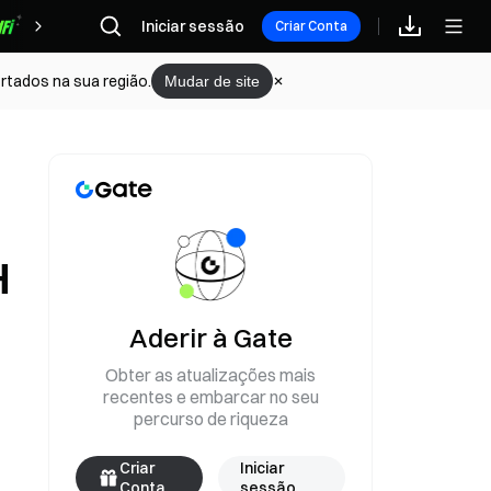
Iniciar sessão
Recompensas
Criar Conta
rtados na sua região.
Mudar de site
H
Aderir à Gate
Obter as atualizações mais
recentes e embarcar no seu
percurso de riqueza
Criar
Iniciar
Conta
sessão