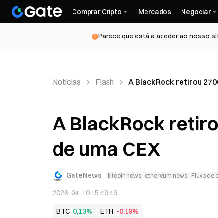
Comprar Cripto
Mercados
Negociar
Parece que está a aceder ao nosso si
Notícias
Flash
A BlackRock retirou 270
A BlackRock retir
de uma CEX
GateNews
bitcoin news
ethereum news
Fluxo de c
2026-04-10 15:49:49
BTC
0,13%
ETH
-0,19%