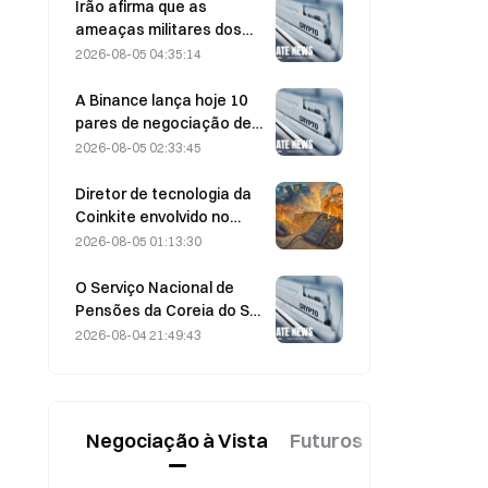
poderão os resultados
Irão afirma que as
financeiros validar a tese
ameaças militares dos
de crescimento?
EUA atrasam o acordo
2026-08-05 04:35:14
com Omã sobre o Estreito
de Ormuz, em 5 de agosto
A Binance lança hoje 10
pares de negociação de
bStocks às 20:00 (UTC+8),
2026-08-05 02:33:45
com comissões de maker
a 0.
Diretor de tecnologia da
Coinkite envolvido no
incidente relacionado
2026-08-05 01:13:30
com uma vulnerabilidade
na Coldcard, que
O Serviço Nacional de
desencadeou quatro
Pensões da Coreia do Sul
ondas de ataques e
muda para ações mais
2026-08-04 21:49:43
perdas de 114 milhões de
estáveis a 4 de agosto,
dólares
em meio à volatilidade do
mercado
Negociação à Vista
Futuros
Novo