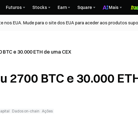
Futuros
Stocks
Earn
Square
Mais
te nos EUA. Mude para o site dos EUA para aceder aos produtos supo
0 BTC e 30.000 ETH de uma CEX
ou 2700 BTC e 30.000 ET
apital
Dados on-chain
Ações