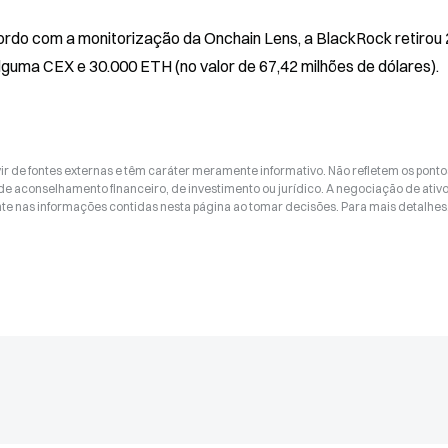
cordo com a monitorização da Onchain Lens, a BlackRock retirou 
lguma CEX e 30.000 ETH (no valor de 67,42 milhões de dólares).
ir de fontes externas e têm caráter meramente informativo. Não refletem os ponto
 de aconselhamento financeiro, de investimento ou jurídico. A negociação de ativ
nte nas informações contidas nesta página ao tomar decisões. Para mais detalhes