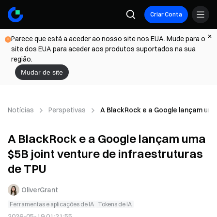
Criar Conta
Parece que está a aceder ao nosso site nos EUA. Mude para o
site dos EUA para aceder aos produtos suportados na sua
região.
Mudar de site
Notícias
Perspetivas
A BlackRock e a Google lançam uma 
A BlackRock e a Google lançam uma
$5B joint venture de infraestruturas
de TPU
OliverGrant
Ferramentas e aplicações de IA
Tokens de IA
2026-05-19 01:21:55