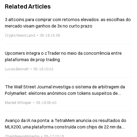
Related Articles
3 altcoins para comprar com retornos elevados: as escolhas do
mercado visam ganhos de 3x no curto prazo
Crypto News Land
05-18 15:36
Upcomers integra o cTrader no meio da concorrência entre
plataformas de prop trading
Lucas Bennett
05-18 10:22
The Wall Street Journal investiga o sistema de arbitragem da
Polymarket: eleitores anónimos com tokens suspeitos de
manipular os resultados
Market Whisper
05-18 05:40
Avanço da IA na ponta: a TetraMem anuncia os resultados do
MLX200, uma plataforma construída com chips de 22 nm da
TSMC
ChainNewsAbmedia
05-17 23:15