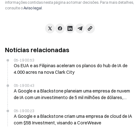
informações contidas nesta página ao tomar decisões. Para mais detalhes,
consulte o
Aviso legal
.
Notícias relacionadas
05-19 00:53
Os EUA e as Filipinas aceleram os planos do hub de IA de
4.000 acres na nova Clark City
05-19 00:43
A Google e a Blackstone planeiam uma empresa de nuvem
de IA com um investimento de 5 mil milhões de dólares,
com o objetivo de atingir uma capacidade de 500MW até
2027
05-19 00:23
A Google e a Blackstone criam uma empresa de cloud de IA
com $5B Investment, visando a CoreWeave