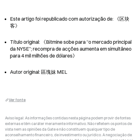
Este artigo foi republicado com autorização de: 《区块
客》
Título original: 《Bitmine sobe para “o mercado principal 
da NYSE”; recompra de acções aumenta em simultâneo 
para 4 mil milhões de dólares》
Autor original: 區塊妹 MEL
Ver fonte
Aviso legal: As informações contidas nesta página podem provir de fontes
externas e têm caráter meramente informativo. Não refletem os pontos de
vista nem as opiniões da Gate e não constituem qualquer tipo de
aconselhamento financeiro, de investimento ou jurídico. A negociação de