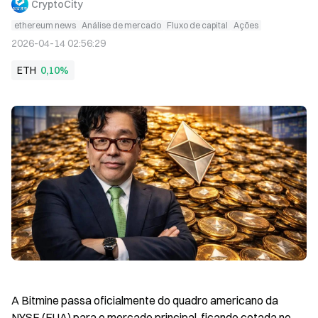
CryptoCity
ethereum news
Análise de mercado
Fluxo de capital
Ações
2026-04-14 02:56:29
ETH
0,10%
A Bitmine passa oficialmente do quadro americano da 
NYSE (EUA) para o mercado principal, ficando cotada no 