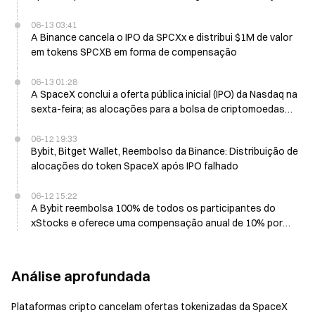
de ações
06-13 03:41
A Binance cancela o IPO da SPCXx e distribui $1M de valor
em tokens SPCXB em forma de compensação
06-13 01:28
A SpaceX conclui a oferta pública inicial (IPO) da Nasdaq na
sexta-feira; as alocações para a bolsa de criptomoedas
falham
06-12 19:33
Bybit, Bitget Wallet, Reembolso da Binance: Distribuição de
alocações do token SpaceX após IPO falhado
06-12 15:22
A Bybit reembolsa 100% de todos os participantes do
xStocks e oferece uma compensação anual de 10% por
manter durante 4 dias
Análise aprofundada
Plataformas cripto cancelam ofertas tokenizadas da SpaceX