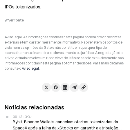
IPOs tokenizados.
Ver fonte
Aviso legal: As informações contidas nesta página podem provir de fontes
externas e têm caráter meramente informativo. Não refletem os pontos de
vista nem as opiniões da Gate e não constituem qualquer tipo de
aconselhamento financeiro, de investimento ou jurídico. A negociação de
ativos virtuais envolve um risco elevado. Não se baseie exclusivamente nas
informações contidas nesta página ao tomar decisões. Para mais detalhes,
consulte o
Aviso legal
.
Notícias relacionadas
06-13 13:37
Bybit, Binance Wallets cancelam ofertas tokenizadas da
SpaceX após a falha da xStocks em garantir a atribuição