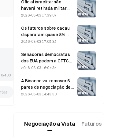
assistidos por IA
Oficial israelita: não
haverá retirada militar
antes de o Hamas se
2026-08-03 17:39:07
desarmar
Os futuros sobre cacau
dispararam quase 8%
intradiário na passada
2026-08-03 17:05:32
sexta-feira, apanhando
de surpresa os
Senadores democratas
participantes do mercado
dos EUA pedem à CFTC
que restrinja os produtos
2026-08-03 16:07:35
de apostas relacionados
0/400
com incêndios florestais
A Binance vai remover 6
descontrolados durante a
pares de negociação de
tar
época de incêndios mais
altcoins a partir de 17 de
2026-08-03 14:43:30
intensa de sempre
agosto de 2026
Negociação à Vista
Futuros
Novo