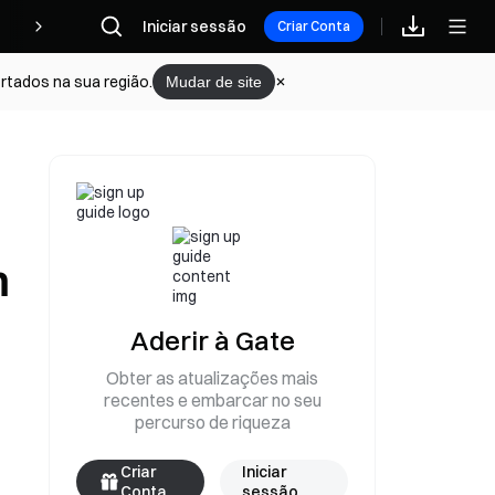
Iniciar sessão
Recompensas
Criar Conta
rtados na sua região.
Mudar de site
m
Aderir à Gate
Obter as atualizações mais
recentes e embarcar no seu
percurso de riqueza
Criar
Iniciar
Conta
sessão