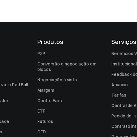
Produtos
Serviços
P2P
Benefícios V
Conversão e negociação em
Institucional
blocos
Feedback do 
Negociação à vista
racle Red Bull
Anúncio
Margem
Tarifas
zador
Centro Earn
Central de A
ETF
Pedido de l
idade
Futuros
Contrato int
es
CFD
Desenvolved