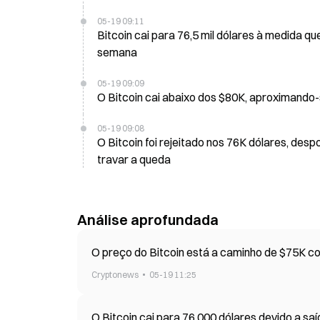
05-19 09:11
Bitcoin cai para 76,5 mil dólares à medida qu
semana
05-19 09:09
O Bitcoin cai abaixo dos $80K, aproximando-
05-19 09:08
O Bitcoin foi rejeitado nos 76K dólares, d
travar a queda
Análise aprofundada
O pr
Cryptonews
05-19 11:25
O Bitcoin cai para 76.000 dólares devido a 