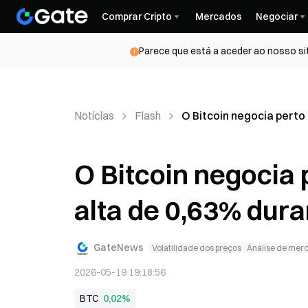
Comprar Cripto
Mercados
Negociar
Parece que está a aceder ao nosso si
Notícias
Flash
O Bitcoin negocia perto
O Bitcoin negocia
alta de 0,63% dura
GateNews
Volatilidade dos preços
Análise de mer
2026-05-19 19:18:56
BTC
0,02%