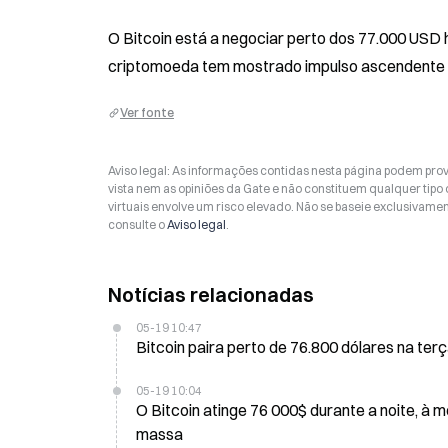
O Bitcoin está a negociar perto dos 77.000 USD h
criptomoeda tem mostrado impulso ascendente n
Ver fonte
Aviso legal: As informações contidas nesta página podem prov
vista nem as opiniões da Gate e não constituem qualquer tipo
virtuais envolve um risco elevado. Não se baseie exclusivame
consulte o
Aviso legal
.
Notícias relacionadas
05-19 10:47
Bitcoin paira perto de 76.800 dólares na ter
05-19 10:04
O Bitcoin atinge 76 000$ durante a noite, à medida que as saída
massa