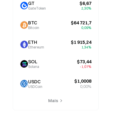
GT
$6,67
GateToken
2,30%
BTC
$64 721,7
Bitcoin
0,09%
ETH
$1 915,24
Ethereum
1,34%
SOL
$73,44
Solana
-1,07%
$1,0008
USDC
0,00%
USDCoin
Mais