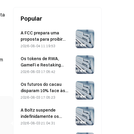
sta
Popular
A FCC prepara uma
proposta para proibir
módulos ópticos chineses
2026-08-04 11:19:53
utilizados em centros de
dados; a Xinyuan enfrenta
Os tokens de RWA,
em
um impacto de 27% na
GameFi e Restaking
quota de mercado
lideram o desempenho do
2026-08-03 17:05:42
mercado em julho.
Os futuros do cacau
disparam 10% face às
preocupações com a
2026-08-03 17:05:23
oferta, aproximando-se
dos 6.000 dólares por
A Boltz suspende
tonelada
indefinidamente os
serviços da ponte Bitcoin
2026-08-03 21:04:31
na sequência de ataques