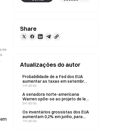
Share
s de
os
,
Atualizações do autor
Probabilidade de a Fed dos EUA
aumentar as taxas em setembro
sobe para 56,5%, enquanto a de
1m atrás
manutenção se situa nos 43,5%
A senadora norte-americana
Warren opõe-se ao projeto de lei
CLARITY devido a lacunas
5m atrás
regulamentares e preocupações
Os inventários grossistas dos EUA
com a proteção dos
aumentam 0,2% em junho, para
consumidores
944,71 mil milhões de dólares,
7m atrás
abaixo das previsões