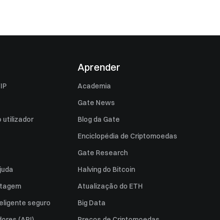
Aprender
IP
Academia
Gate News
utilizador
Blog da Gate
Enciclopédia de Criptomoedas
Gate Research
juda
Halving do Bitcoin
istagem
Atualização do ETH
eligente seguro
Big Data
ores (API)
Preços de Criptomoedas