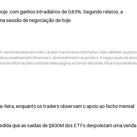
oje, com ganhos intradiários de 0,63%. Segundo relatos, a 
a sessão de negociação de hoje.
ir de fontes externas e têm caráter meramente informativo. Não refletem os ponto
 de aconselhamento financeiro, de investimento ou jurídico. A negociação de ativ
nte nas informações contidas nesta página ao tomar decisões. Para mais detalhes
ça-feira, enquanto os traders observam o apoio ao fecho mensal
s de $600M dos ETFs despoletam uma venda em