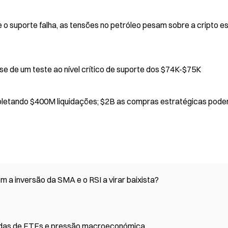
e o suporte falha, as tensões no petróleo pesam sobre a cripto e
se de um teste ao nível crítico de suporte dos $74K-$75K
espoletando $400M liquidações; $2B as compras estratégicas pod
eço do Bitcoin está a caminho de $75K com a inversão da SMA e o RSI a virar baixista?
saídas de ETFs e pressão macroeconómica