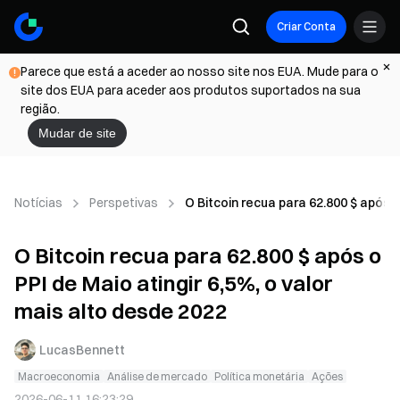
Criar Conta
Parece que está a aceder ao nosso site nos EUA. Mude para o
site dos EUA para aceder aos produtos suportados na sua
região.
Mudar de site
Notícias
Perspetivas
O Bitcoin recua para 62.800 $ após o
O Bitcoin recua para 62.800 $ após o
PPI de Maio atingir 6,5%, o valor
mais alto desde 2022
LucasBennett
Macroeconomia
Análise de mercado
Política monetária
Ações
2026-06-11 16:23:29