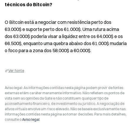
técnicos do Bitcoin?
O Bitcoin está a negociar com resistência perto dos 
63.000$ e suporte perto dos 61.000$. Uma rutura acima 
dos 63.000$ poderia visar a liquidez entre os 64.000$ e os 
66.500$, enquanto uma quebra abaixo dos 61.000$ mudaria 
o foco para a zona dos 58.000$ a 60.000$.
Ver fonte
Aviso legal: As informações contidas nesta página podem provir de fontes
externas e têm caráter meramente informativo. Não refletem os pontos de
vista nem as opiniões da Gate e não constituem qualquer tipo de
aconselhamento financeiro, de investimento ou jurídico. A negociação de
ativos virtuais envolve um risco elevado. Não se baseie exclusivamente nas
informações contidas nesta página ao tomar decisões. Para mais detalhes,
consulte o
Aviso legal
.