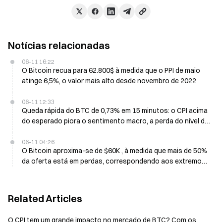
Notícias relacionadas
06-11 16:22
O Bitcoin recua para 62.800$ à medida que o PPI de maio
atinge 6,5%, o valor mais alto desde novembro de 2022
06-11 12:33
Queda rápida do BTC de 0,73% em 15 minutos: o CPI acima
do esperado piora o sentimento macro, a perda do nível de
suporte desencadeia uma cascata de liquidações
alavancadas
06-11 04:26
O Bitcoin aproxima-se de $60K , à medida que mais de 50%
da oferta está em perdas, correspondendo aos extremos
da era da FTX
Related Articles
O CPI tem um grande impacto no mercado de BTC? Com os