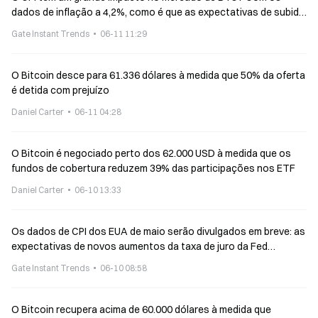
dados de inflação a 4,2%, como é que as expectativas de subida
das taxas estão a afetar o mercado das criptomoedas?
Gate Instant Trends
06-11 11:29
O Bitcoin desce para 61.336 dólares à medida que 50% da oferta
é detida com prejuízo
Daniel Carter
06-11 04:28
O Bitcoin é negociado perto dos 62.000 USD à medida que os
fundos de cobertura reduzem 39% das participações nos ETF
Daniel Carter
06-10 13:33
Os dados de CPI dos EUA de maio serão divulgados em breve: as
expectativas de novos aumentos da taxa de juro da Fed
reacendem-se, pressionando simultaneamente o Bitcoin e o
Gate Instant Trends
06-10 08:58
ouro
O Bitcoin recupera acima de 60.000 dólares à medida que