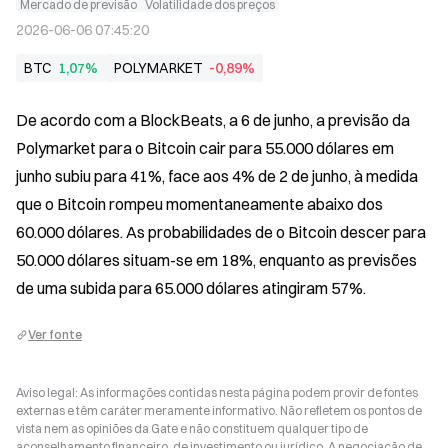
Mercado de previsão
Volatilidade dos preços
2026-06-06 07:45:20
BTC
1,07%
POLYMARKET
-0,89%
De acordo com a BlockBeats, a 6 de junho, a previsão da 
Polymarket para o Bitcoin cair para 55.000 dólares em 
junho subiu para 41%, face aos 4% de 2 de junho, à medida 
que o Bitcoin rompeu momentaneamente abaixo dos 
60.000 dólares. As probabilidades de o Bitcoin descer para 
50.000 dólares situam-se em 18%, enquanto as previsões 
de uma subida para 65.000 dólares atingiram 57%.
Ver fonte
Aviso legal: As informações contidas nesta página podem provir de fontes
externas e têm caráter meramente informativo. Não refletem os pontos de
vista nem as opiniões da Gate e não constituem qualquer tipo de
aconselhamento financeiro, de investimento ou jurídico. A negociação de