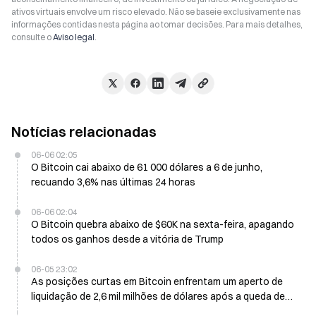
ativos virtuais envolve um risco elevado. Não se baseie exclusivamente nas
informações contidas nesta página ao tomar decisões. Para mais detalhes,
consulte o
Aviso legal
.
Notícias relacionadas
06-06 02:05
O Bitcoin cai abaixo de 61 000 dólares a 6 de junho,
recuando 3,6% nas últimas 24 horas
06-06 02:04
O Bitcoin quebra abaixo de $60K na sexta-feira, apagando
todos os ganhos desde a vitória de Trump
06-05 23:02
As posições curtas em Bitcoin enfrentam um aperto de
liquidação de 2,6 mil milhões de dólares após a queda de
sexta-feira para 61.100 dólares