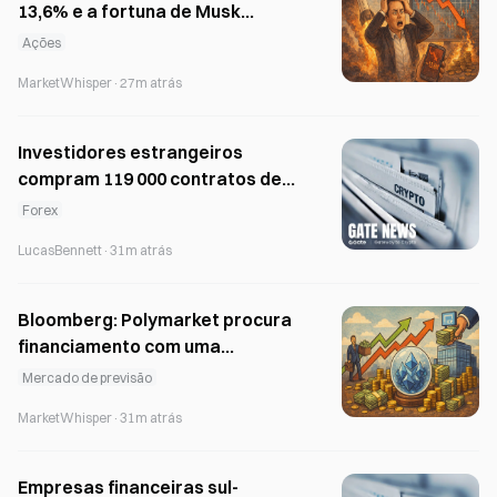
13,6% e a fortuna de Musk
evaporou 81 mil milhões de
Ações
dólares
MarketWhisper
·
27m atrás
Investidores estrangeiros
compram 119 000 contratos de
futuros de títulos do Tesouro sul-
Forex
coreano desde meados de
LucasBennett
·
31m atrás
janeiro
Bloomberg: Polymarket procura
financiamento com uma
valorização de 20 mil milhões de
Mercado de previsão
dólares, com a ICE a investir 600
MarketWhisper
·
31m atrás
milhões de dólares
Empresas financeiras sul-