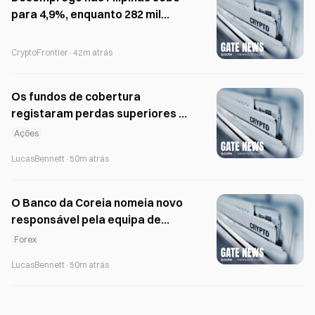
para 4,9%, enquanto 282 mil
recém-licenciados continuam
sem emprego
CryptoFrontier
·
42m atrás
Os fundos de cobertura
registaram perdas superiores a
10% com a queda das ações
Ações
tecnológicas norte-americanas
LucasBennett
·
50m atrás
no mês passado
O Banco da Coreia nomeia novo
responsável pela equipa de
operações de mercado
Forex
LucasBennett
·
50m atrás