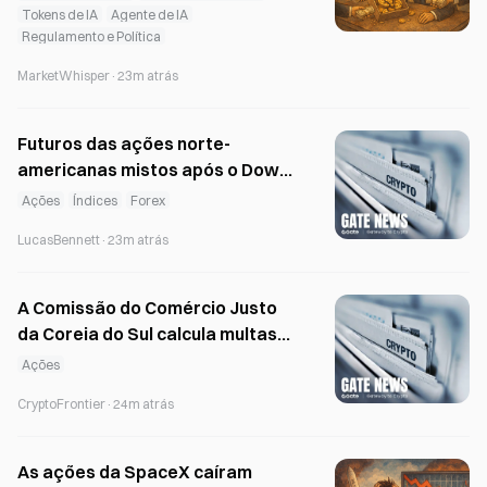
fundação serão utilizados para
Tokens de IA
Agente de IA
Regulamento e Política
chegar a um acordo no âmbito de
uma ação coletiva
MarketWhisper
·
23m atrás
Futuros das ações norte-
americanas mistos após o Dow
atingir um máximo histórico, com
Ações
Índices
Forex
as ações tecnológicas em queda
LucasBennett
·
23m atrás
A Comissão do Comércio Justo
da Coreia do Sul calcula multas
por manipulação de propostas
Ações
em leilões de obrigações do
CryptoFrontier
·
24m atrás
Tesouro com base num volume
leiloado de 76,2 biliões de wons
As ações da SpaceX caíram