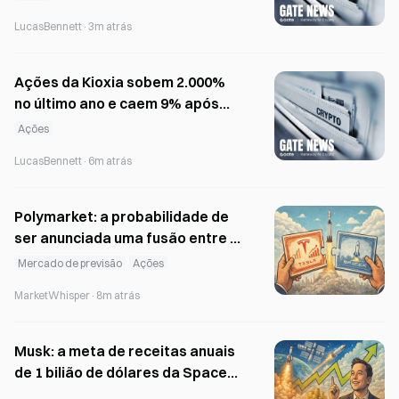
e dezembro
LucasBennett
·
3m atrás
Ações da Kioxia sobem 2.000%
no último ano e caem 9% após
resultados aquém das previsões
Ações
LucasBennett
·
6m atrás
Polymarket: a probabilidade de
ser anunciada uma fusão entre a
Tesla e a SpaceX em 2026 é de
Mercado de previsão
Ações
apenas 18%
MarketWhisper
·
8m atrás
Musk: a meta de receitas anuais
de 1 bilião de dólares da SpaceX
é antecipada para 2030