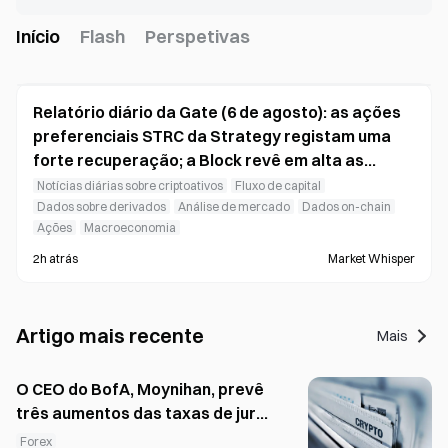
Início
Flash
Perspetivas
Relatório diário da Gate (6 de agosto): as ações
preferenciais STRC da Strategy registam uma
forte recuperação; a Block revê em alta as
previsões para o exercício de 2026
Notícias diárias sobre criptoativos
Fluxo de capital
Dados sobre derivados
Análise de mercado
Dados on-chain
Ações
Macroeconomia
2h atrás
Market Whisper
Artigo mais recente
Mais
O CEO do BofA, Moynihan, prevê
três aumentos das taxas de juro
da Fed em setembro, novembro
Forex