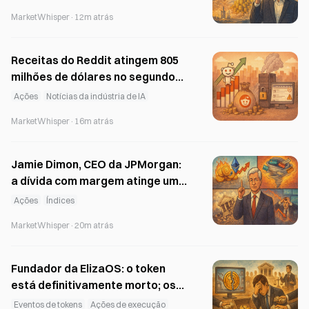
MarketWhisper
·
12m atrás
Receitas do Reddit atingem 805
milhões de dólares no segundo
trimestre; empresa anuncia
Ações
Notícias da indústria de IA
restrições mais rigorosas à API e
MarketWhisper
·
16m atrás
limitações na versão antiga do
Reddit
Jamie Dimon, CEO da JPMorgan:
a dívida com margem atinge um
máximo histórico e enumera
Ações
Índices
quatro grandes riscos da
MarketWhisper
·
20m atrás
alavancagem
Fundador da ElizaOS: o token
está definitivamente morto; os
fundos remanescentes da
Eventos de tokens
Ações de execução