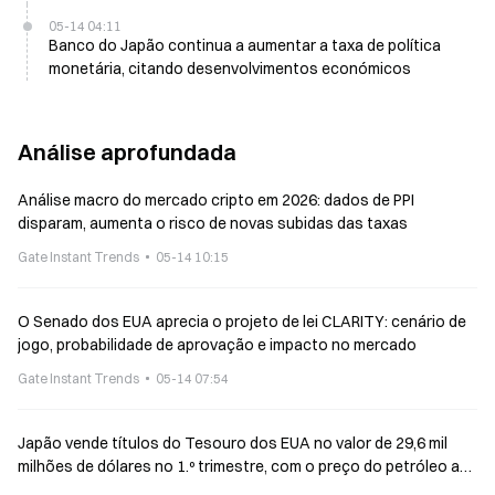
05-14 04:11
Banco do Japão continua a aumentar a taxa de política
monetária, citando desenvolvimentos económicos
Análise aprofundada
Análise macro do mercado cripto em 2026: dados de PPI
disparam, aumenta o risco de novas subidas das taxas
Gate Instant Trends
05-14 10:15
O Senado dos EUA aprecia o projeto de lei CLARITY: cenário de
jogo, probabilidade de aprovação e impacto no mercado
Gate Instant Trends
05-14 07:54
Japão vende títulos do Tesouro dos EUA no valor de 29,6 mil
milhões de dólares no 1.º trimestre, com o preço do petróleo a
impulsionar as expectativas de subida das taxas de juro