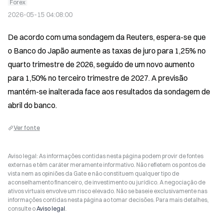
Forex
2026-05-15 04:08:00
De acordo com uma sondagem da Reuters, espera-se que 
o Banco do Japão aumente as taxas de juro para 1,25% no 
quarto trimestre de 2026, seguido de um novo aumento 
para 1,50% no terceiro trimestre de 2027. A previsão 
mantém-se inalterada face aos resultados da sondagem de 
abril do banco.
Ver fonte
Aviso legal: As informações contidas nesta página podem provir de fontes
externas e têm caráter meramente informativo. Não refletem os pontos de
vista nem as opiniões da Gate e não constituem qualquer tipo de
aconselhamento financeiro, de investimento ou jurídico. A negociação de
ativos virtuais envolve um risco elevado. Não se baseie exclusivamente nas
informações contidas nesta página ao tomar decisões. Para mais detalhes,
consulte o
Aviso legal
.