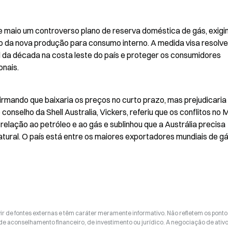
e maio um controverso plano de reserva doméstica de gás, exigin
o da nova produção para consumo interno. A medida visa resolve
 da década na costa leste do país e proteger os consumidores 
onais.
afirmando que baixaria os preços no curto prazo, mas prejudicaria 
onselho da Shell Australia, Vickers, referiu que os conflitos no M
lação ao petróleo e ao gás e sublinhou que a Austrália precisa 
ural. O país está entre os maiores exportadores mundiais de gá
ir de fontes externas e têm caráter meramente informativo. Não refletem os ponto
 de aconselhamento financeiro, de investimento ou jurídico. A negociação de ativ