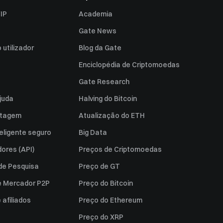
IP
Academia
Gate News
utilizador
Blog da Gate
Enciclopédia de Criptomoedas
Gate Research
juda
Halving do Bitcoin
istagem
Atualização do ETH
eligente seguro
Big Data
ores (API)
Preços de Criptomoedas
 de Pesquisa
Preço de GT
e Mercador P2P
Preço do Bitcoin
afiliados
Preço do Ethereum
Preço do XRP