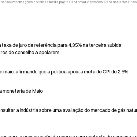
nte nas informações contidas nesta página ao tomar decisões. Para mais detalhes
taxa de juro de referência para 4,35% na terceira subida
bros do conselho a apoiarem
maio, afirmando que a política apoia a meta de CPI de 2,5%
ca monetária de Maio
onsultar a indústria sobre uma avaliação do mercado de gás natu
rno para a conservação de energia num contexto de escassez 