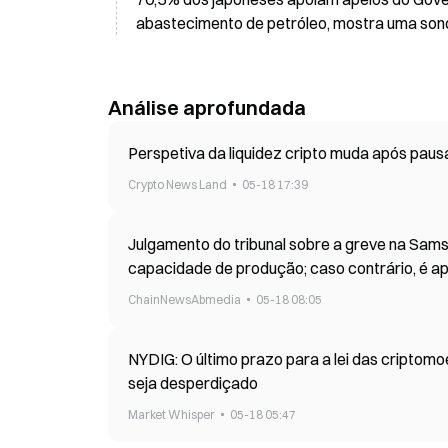
abastecimento de petróleo, mostra uma so
Análise aprofundada
Perspetiva da liquidez cripto muda após paus
Crypto News Land
05-18 17:39
Julgamento do tribunal sobre a greve na Sams
capacidade de produção; caso contrário, é ap
ChainNewsAbmedia
05-18 08:05
NYDIG: O último prazo para a lei das cripto
seja desperdiçado
Market Whisper
05-18 05:47