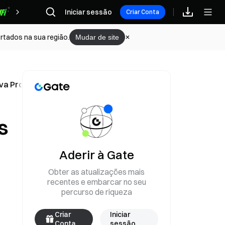
Iniciar sessão
Recompensas
Criar Conta
rtados na sua região.
Mudar de site
ova Produção para Uso Interno
s
Aderir à Gate
Obter as atualizações mais
recentes e embarcar no seu
percurso de riqueza
Criar
Iniciar
Conta
sessão