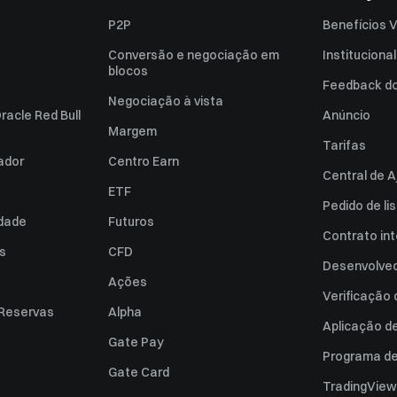
P2P
Benefícios V
Conversão e negociação em
Institucional
blocos
Feedback do 
Negociação à vista
racle Red Bull
Anúncio
Margem
Tarifas
zador
Centro Earn
Central de A
ETF
Pedido de l
idade
Futuros
Contrato int
es
CFD
Desenvolved
Ações
Verificação
 Reservas
Alpha
Aplicação d
Gate Pay
Programa de 
Gate Card
TradingView