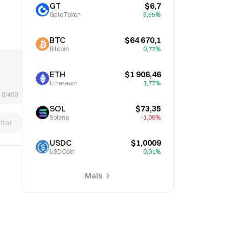
GT
$6,7
GateToken
3,55%
BTC
$64 670,1
Bitcoin
0,77%
ETH
$1 906,46
Ethereum
1,77%
0/400
SOL
$73,35
Solana
-1,06%
tar
USDC
$1,0009
USDCoin
0,01%
Mais