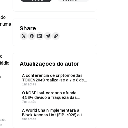
do 
r uma 
Share
o 
édio 
Atualizações do autor
A conferência de criptomoedas
s 
TOKEN2049 realiza-se a 7 e 8 de
outubro em Singapura e espera 25
1m atrás
mil participantes
O KOSPI sul-coreano afunda
4,58% devido à fraqueza das
ações do setor dos
7m atrás
semicondutores, acionando o
A World Chain implementará a
mecanismo de suspensão
Block Access List (EIP-7928) a 17
automática das negociações.
de agosto, com o objetivo de
9m atrás
s de
atingir uma capacidade de
os