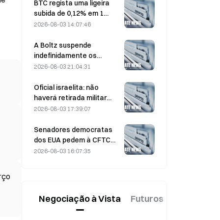
dos 6.000 dólares por
BTC regista uma ligeira
tonelada
subida de 0,12% em 1
hora: a suavização
2026-08-03 14:07:46
geopolítica e a sintonia do
sentimento macro
A Boltz suspende
impulsionam um repique
indefinidamente os
no curto prazo
serviços da ponte Bitcoin
2026-08-03 21:04:31
na sequência de ataques
assistidos por IA
Oficial israelita: não
haverá retirada militar
antes de o Hamas se
2026-08-03 17:39:07
desarmar
Senadores democratas
dos EUA pedem à CFTC
que restrinja os produtos
2026-08-03 16:07:35
de apostas relacionados
com incêndios florestais
rço
descontrolados durante a
época de incêndios mais
Negociação à Vista
Futuros
Novo
intensa de sempre