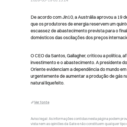
2026-05-19 03:13:24
De acordo com Jin10, a Austrália aprovou a 19 d
que os produtores de energia reservem um quint
escassez de abastecimento prevista para o final
domésticos das oscilações dos preços internaci
O CEO da Santos, Gallagher, criticou a política, 
investimento e o abastecimento. A presidente do c
Oriente evidenciam a dependência do mundo em re
urgentemente de aumentar a produção de gás nat
natural liquefeito.
Ver fonte
Aviso legal: As informações contidas nesta página podem prov
vista nem as opiniões da Gate e não constituem qualquer tipo