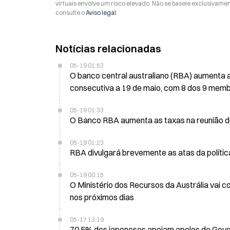
virtuais envolve um risco elevado. Não se baseie exclusivame
consulte o
Aviso legal
.
Notícias relacionadas
05-19 01:53
O banco central australiano (RBA) aumenta a 
consecutiva a 19 de maio, com 8 dos 9 mem
05-19 01:33
O Banco RBA aumenta as taxas na reunião de 
05-19 01:23
RBA divulgará brevemente as atas da políti
05-19 00:15
O Ministério dos Recursos da Austrália vai c
nos próximos dias
05-17 13:19
70,5% dos japoneses apoiam apelos do Gove