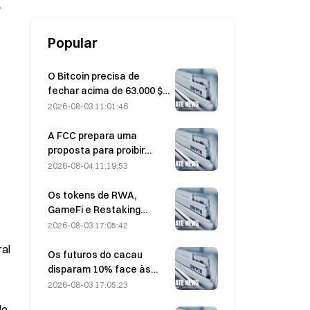
processamento de 1 gigagas.
,
Popular
O Bitcoin precisa de
fechar acima de 63.000 $
em Agosto para confirmar
2026-08-03 11:01:46
o fundo do mercado em
baixa; uma investigação
A FCC prepara uma
da 10x diz:
proposta para proibir
módulos ópticos chineses
2026-08-04 11:19:53
utilizados em centros de
dados; a Xinyuan enfrenta
Os tokens de RWA,
um impacto de 27% na
GameFi e Restaking
quota de mercado
lideram o desempenho do
2026-08-03 17:05:42
mercado em julho.
ral
Os futuros do cacau
disparam 10% face às
preocupações com a
2026-08-03 17:05:23
oferta, aproximando-se
de