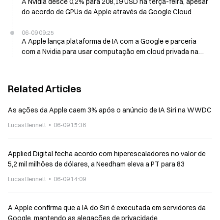
A Nvidia desce 0,2% para 208,19 USD na terça-feira, apesar
do acordo de GPUs da Apple através da Google Cloud
06-09 09:25
A Apple lança plataforma de IA com a Google e parceria
com a Nvidia para usar computação em cloud privada na
WWDC
Related Articles
As ações da Apple caem 3% após o anúncio de IA Siri na WWDC
Lucas Bennett
06-09 15:36
Applied Digital fecha acordo com hiperescaladores no valor de
5,2 mil milhões de dólares, a Needham eleva a PT para 83
Lucas Bennett
06-09 14:09
A Apple confirma que a IA do Siri é executada em servidores da
Google, mantendo as alegações de privacidade