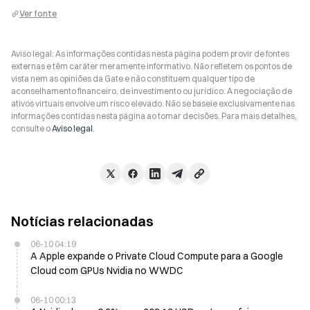
Ver fonte
Aviso legal: As informações contidas nesta página podem provir de fontes
externas e têm caráter meramente informativo. Não refletem os pontos de
vista nem as opiniões da Gate e não constituem qualquer tipo de
aconselhamento financeiro, de investimento ou jurídico. A negociação de
ativos virtuais envolve um risco elevado. Não se baseie exclusivamente nas
informações contidas nesta página ao tomar decisões. Para mais detalhes,
consulte o
Aviso legal
.
Notícias relacionadas
06-10 04:19
A Apple expande o Private Cloud Compute para a Google
Cloud com GPUs Nvidia no WWDC
06-10 00:13