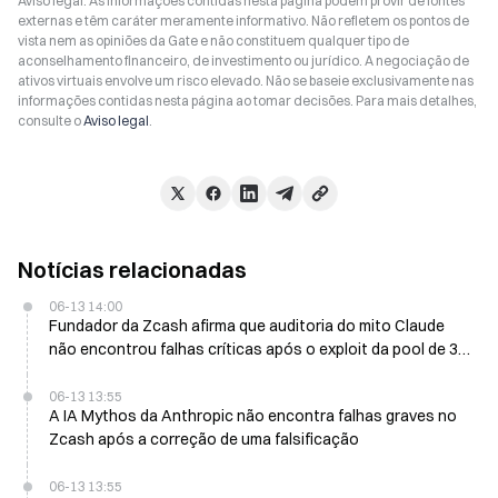
Aviso legal: As informações contidas nesta página podem provir de fontes
externas e têm caráter meramente informativo. Não refletem os pontos de
vista nem as opiniões da Gate e não constituem qualquer tipo de
aconselhamento financeiro, de investimento ou jurídico. A negociação de
ativos virtuais envolve um risco elevado. Não se baseie exclusivamente nas
informações contidas nesta página ao tomar decisões. Para mais detalhes,
consulte o
Aviso legal
.
Notícias relacionadas
06-13 14:00
Fundador da Zcash afirma que auditoria do mito Claude
não encontrou falhas críticas após o exploit da pool de 3
de junho
06-13 13:55
A IA Mythos da Anthropic não encontra falhas graves no
Zcash após a correção de uma falsificação
06-13 13:55