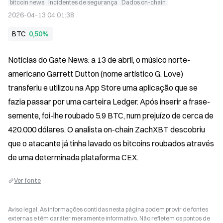
bitcoin news
Incidentes de segurança
Dados on-chain
2026-04-13 04:01:38
BTC
0,50%
Notícias do Gate News: a 13 de abril, o músico norte-
americano Garrett Dutton (nome artístico G. Love) 
transferiu e utilizou na App Store uma aplicação que se 
fazia passar por uma carteira Ledger. Após inserir a frase-
semente, foi-lhe roubado 5.9 BTC, num prejuízo de cerca de 
420.000 dólares. O analista on-chain ZachXBT descobriu 
que o atacante já tinha lavado os bitcoins roubados através 
de uma determinada plataforma CEX.
Ver fonte
Aviso legal: As informações contidas nesta página podem provir de fontes
externas e têm caráter meramente informativo. Não refletem os pontos de