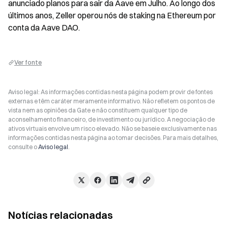
anunciado planos para sair da Aave em Julho. Ao longo dos 
últimos anos, Zeller operou nós de staking na Ethereum por 
conta da Aave DAO.
Ver fonte
Aviso legal: As informações contidas nesta página podem provir de fontes
externas e têm caráter meramente informativo. Não refletem os pontos de
vista nem as opiniões da Gate e não constituem qualquer tipo de
aconselhamento financeiro, de investimento ou jurídico. A negociação de
ativos virtuais envolve um risco elevado. Não se baseie exclusivamente nas
informações contidas nesta página ao tomar decisões. Para mais detalhes,
consulte o
Aviso legal
.
Notícias relacionadas