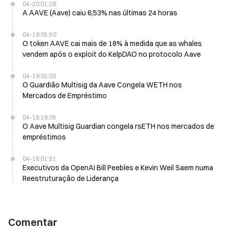
04-20 01:28
A AAVE (Aave) caiu 6,53% nas últimas 24 horas
04-19 05:50
O token AAVE cai mais de 18% à medida que as whales
vendem após o exploit do KelpDAO no protocolo Aave
04-19 02:03
O Guardião Multisig da Aave Congela WETH nos
Mercados de Empréstimo
04-18 19:05
O Aave Multisig Guardian congela rsETH nos mercados de
empréstimos
04-18 01:51
Executivos da OpenAI Bill Peebles e Kevin Weil Saem numa
Reestruturação de Liderança
Comentar