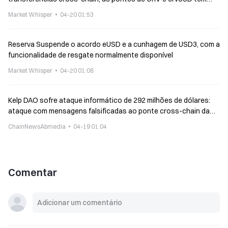
limites em vigor
Market Whisper
04-20 01:53
Reserva Suspende o acordo eUSD e a cunhagem de USD3, com a
funcionalidade de resgate normalmente disponível
Market Whisper
04-20 01:08
Kelp DAO sofre ataque informático de 292 milhões de dólares:
ataque com mensagens falsificadas ao ponte cross-chain da
LayerZero, o maior evento DeFi de 2026
ChainNewsAbmedia
04-19 01:04
Comentar