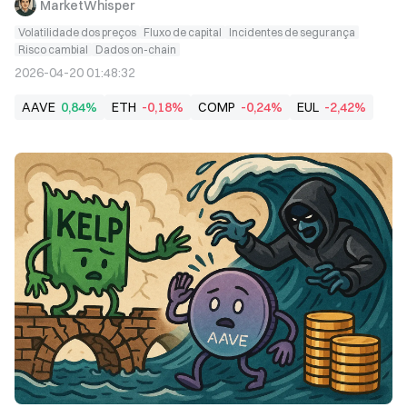
MarketWhisper
Volatilidade dos preços
Fluxo de capital
Incidentes de segurança
Risco cambial
Dados on-chain
2026-04-20 01:48:32
AAVE
0,84%
ETH
-0,18%
COMP
-0,24%
EUL
-2,42%