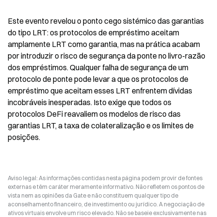
Este evento revelou o ponto cego sistémico das garantias 
do tipo LRT: os protocolos de empréstimo aceitam 
amplamente LRT como garantia, mas na prática acabam 
por introduzir o risco de segurança da ponte no livro-razão 
dos empréstimos. Qualquer falha de segurança de um 
protocolo de ponte pode levar a que os protocolos de 
empréstimo que aceitam esses LRT enfrentem dívidas 
incobráveis inesperadas. Isto exige que todos os 
protocolos DeFi reavaliem os modelos de risco das 
garantias LRT, a taxa de colateralização e os limites de 
posições.
Aviso legal: As informações contidas nesta página podem provir de fontes
externas e têm caráter meramente informativo. Não refletem os pontos de
vista nem as opiniões da Gate e não constituem qualquer tipo de
aconselhamento financeiro, de investimento ou jurídico. A negociação de
ativos virtuais envolve um risco elevado. Não se baseie exclusivamente nas