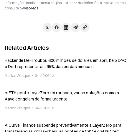
informações contidas nesta página ao tomar decisões. Para mais detalhes,
consulte o
Aviso legal
.
Related Articles
Hacker de DeFi roubou 600 milhões de dólares em abril; Kelp DAO
e Drift representaram 95% das perdas mensais
Market Whisper
04-20 06:12
rsETH ponte LayerZero foi roubada, várias soluções como a
Aave congelam de forma urgente
Market Whisper
04-20 03:12
A Curve Finance suspende preventivamente a LayerZero para
transferências cross-chain; as pontes de CRV e crvUSD têm