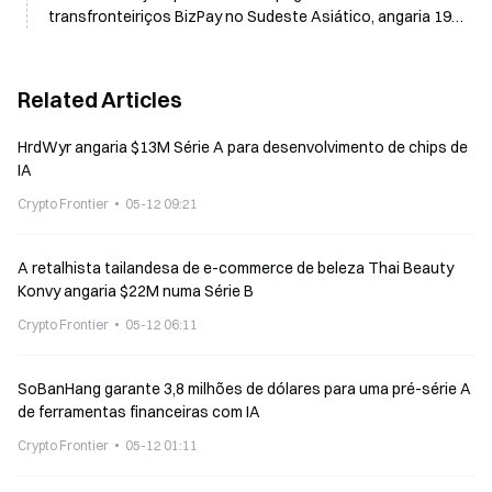
transfronteiriços BizPay no Sudeste Asiático, angaria 19,2
milhões de dólares
Related Articles
HrdWyr angaria $13M Série A para desenvolvimento de chips de
IA
Crypto Frontier
05-12 09:21
A retalhista tailandesa de e-commerce de beleza Thai Beauty
Konvy angaria $22M numa Série B
Crypto Frontier
05-12 06:11
SoBanHang garante 3,8 milhões de dólares para uma pré-série A
de ferramentas financeiras com IA
Crypto Frontier
05-12 01:11