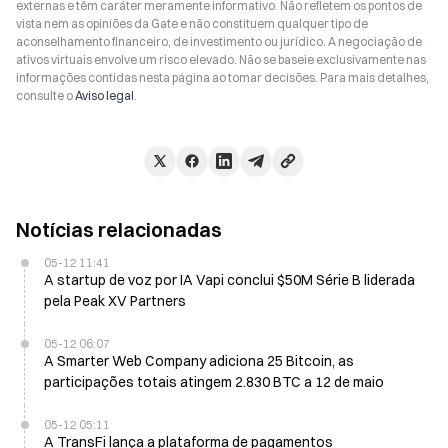
externas e têm caráter meramente informativo. Não refletem os pontos de
vista nem as opiniões da Gate e não constituem qualquer tipo de
aconselhamento financeiro, de investimento ou jurídico. A negociação de
ativos virtuais envolve um risco elevado. Não se baseie exclusivamente nas
informações contidas nesta página ao tomar decisões. Para mais detalhes,
consulte o
Aviso legal
.
Notícias relacionadas
05-12 11:41
A startup de voz por IA Vapi conclui $50M Série B liderada
pela Peak XV Partners
05-12 06:07
A Smarter Web Company adiciona 25 Bitcoin, as
participações totais atingem 2.830 BTC a 12 de maio
05-12 05:11
A TransFi lança a plataforma de pagamentos