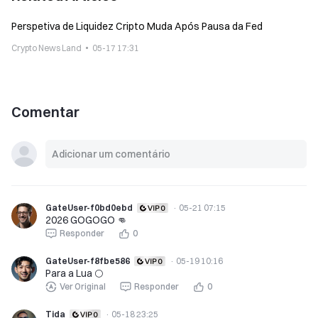
Perspetiva de Liquidez Cripto Muda Após Pausa da Fed
Crypto News Land
05-17 17:31
Comentar
GateUser-f0bd0ebd
·
05-21 07:15
2026 GOGOGO 👊
Responder
0
GateUser-f8fbe586
·
05-19 10:16
Para a Lua 🌕
Ver Original
Responder
0
Tida
·
05-18 23:25