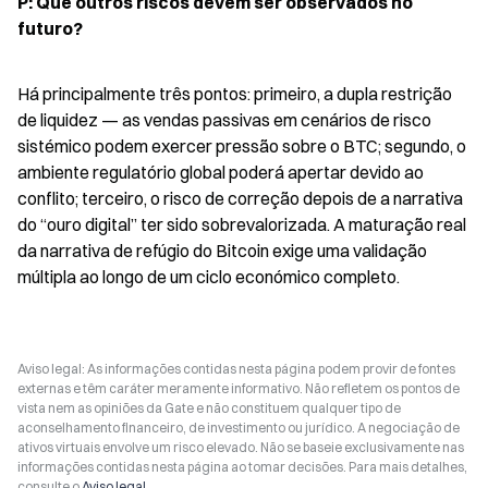
P: Que outros riscos devem ser observados no 
futuro?
Há principalmente três pontos: primeiro, a dupla restrição 
de liquidez — as vendas passivas em cenários de risco 
sistémico podem exercer pressão sobre o BTC; segundo, o 
ambiente regulatório global poderá apertar devido ao 
conflito; terceiro, o risco de correção depois de a narrativa 
do “ouro digital” ter sido sobrevalorizada. A maturação real 
da narrativa de refúgio do Bitcoin exige uma validação 
múltipla ao longo de um ciclo económico completo.
Aviso legal: As informações contidas nesta página podem provir de fontes
externas e têm caráter meramente informativo. Não refletem os pontos de
vista nem as opiniões da Gate e não constituem qualquer tipo de
aconselhamento financeiro, de investimento ou jurídico. A negociação de
ativos virtuais envolve um risco elevado. Não se baseie exclusivamente nas
informações contidas nesta página ao tomar decisões. Para mais detalhes,
consulte o
Aviso legal
.