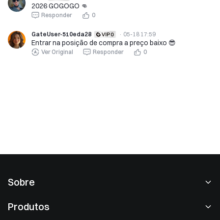
2026 GOGOGO 👊
Responder
0
GateUser-510eda28
·
05-18 17:59
Entrar na posição de compra a preço baixo 😎
Ver Original
Responder
0
Sobre
Sobre nós
Produtos
Carreiras