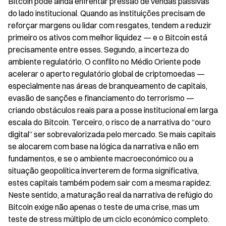
Bitcoin pode ainda enfrentar pressão de vendas passivas 
do lado institucional. Quando as instituições precisam de 
reforçar margens ou lidar com resgates, tendem a reduzir 
primeiro os ativos com melhor liquidez — e o Bitcoin está 
precisamente entre esses. Segundo, a incerteza do 
ambiente regulatório. O conflito no Médio Oriente pode 
acelerar o aperto regulatório global de criptomoedas — 
especialmente nas áreas de branqueamento de capitais, 
evasão de sanções e financiamento do terrorismo — 
criando obstáculos reais para a posse institucional em larga 
escala do Bitcoin. Terceiro, o risco de a narrativa do “ouro 
digital” ser sobrevalorizada pelo mercado. Se mais capitais 
se alocarem com base na lógica da narrativa e não em 
fundamentos, e se o ambiente macroeconómico ou a 
situação geopolítica inverterem de forma significativa, 
estes capitais também podem sair com a mesma rapidez. 
Neste sentido, a maturação real da narrativa de refúgio do 
Bitcoin exige não apenas o teste de uma crise, mas um 
teste de stress múltiplo de um ciclo económico completo.