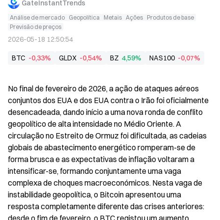
GateInstantTrends
Análise de mercado
Geopolítica
Metais
Ações
Produtos de base
Previsão de preços
2026-05-18 12:50:54
BTC
-0,33%
GLDX
-0,54%
BZ
4,59%
NAS100
-0,07%
No final de fevereiro de 2026, a ação de ataques aéreos 
conjuntos dos EUA e dos EUA contra o Irão foi oficialmente 
desencadeada, dando início a uma nova ronda de conflito 
geopolítico de alta intensidade no Médio Oriente. A 
circulação no Estreito de Ormuz foi dificultada, as cadeias 
globais de abastecimento energético romperam-se de 
forma brusca e as expectativas de inflação voltaram a 
intensificar-se, formando conjuntamente uma vaga 
complexa de choques macroeconómicos. Nesta vaga de 
instabilidade geopolítica, o Bitcoin apresentou uma 
resposta completamente diferente das crises anteriores: 
desde o fim de fevereiro, o BTC registou um aumento 