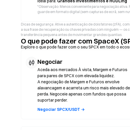
Ideal para:
Grandes Investimentos e HODLing
*
Observação: Menos conveniente para negociação ativa. F
guarde em formato digital (sem capturas de ecrã, sem nu
Dicas de segurança: Ative a autenticação de dois fatores (2FA), com
a sua frase de recuperação ou chaves privadas com ninguém — os c
transferência pequena antes de movimentar grandes quantias.
O que pode fazer com SpaceX (S
Explore o que pode fazer com o seu SPCX em todo o ecos
Negociar
Aceda aos mercados À vista, Margem e Futuros
para pares de SPCX com elevada liquidez.
A negociação de Margem e Futuros envolve
alavancagem e acarreta um risco mais elevado de
perda. Negoceie apenas com fundos que possa
suportar perder.
Negociar SPCX/USDT →