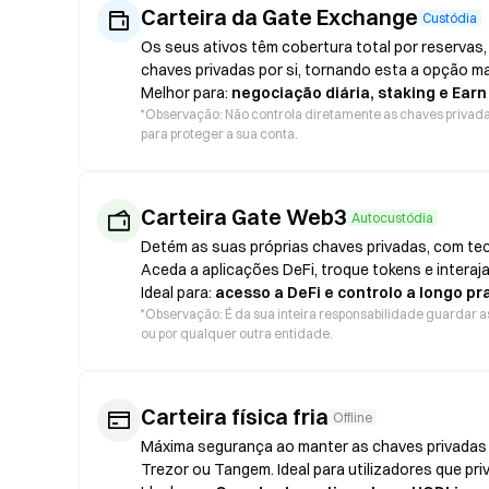
Carteira da Gate Exchange
Custódia
Os seus ativos têm cobertura total por reservas,
chaves privadas por si, tornando esta a opção m
Melhor para:
negociação diária, staking e Earn
*
Observação: Não controla diretamente as chaves privadas.
para proteger a sua conta.
Carteira Gate Web3
Autocustódia
Detém as suas próprias chaves privadas, com te
Aceda a aplicações DeFi, troque tokens e interaja
Ideal para:
acesso a DeFi e controlo a longo pr
*
Observação: É da sua inteira responsabilidade guardar as
ou por qualquer outra entidade.
Carteira física fria
Offline
Máxima segurança ao manter as chaves privadas o
Trezor ou Tangem. Ideal para utilizadores que pr