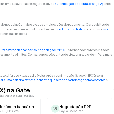
fina uma palavra-passe segura e ative a
autenticação de dois fatores (2FA)
antes
s de negociação mais elevados e mais opções de pagamento. Os requisitos de
ento. Recomendamos configurar tanto um
código anti-phishing
como uma
lista
urança da sua conta.
)
,
transferências bancárias
,
negociação P2P/C2C
e fornecedores terceirizados.
samento e limites. Compare as opções antes de efetuar a sua ordem. Para mais
 total (preço + taxas aplicáveis). Após a confirmação, SpaceX (SPCX) será
para uma carteira externa
,
confirme que a rede e o endereço estão corretos
e
X) na Gate
ão para a sua região.
ferência bancária
Negociação P2P
IFT, FPS, etc.
PayPal, Wise, etc.