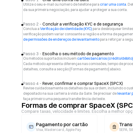
Utilize o seu e-mail ou número de telefone para
criar uma conta
. De
da sua primeira negociação, para ajudar a proteger a sua conta.
Passo 2 –
Concluir a verificação KYC e de segurança
Conclua a
Verificação de identidade (KYC)
para desbloquear limite
verificação podem variar consoante a região e a forma de pagam
de permissões de endereços de levantamento
para reforçar a seg
Passo 3 –
Escolha o seu método de pagamento
Os métodos suportados incluem
cartões bancários (crédito/débito
Cada método apresenta diferenças nas comissões, tempo de proces
detalhes, consulte a secção [Formas de pagamento] abaixo.
Passo 4 –
Rever, confirmar e comprar SpaceX (SPCX)
Revise cuidadosamente os detalhes da sua ordem, incluindo o custo
depositado na sua carteira à vista da Gate. Se precisar de
levantar 
faça primeiro uma pequena transferência de teste.
Formas de comprar SpaceX (SPC
Compare taxas, velocidade e limites. Escolha a melhor opç
Pagamento por cartão
Trans
Visa, Mastercard, Apple Pay
SEPA, SW