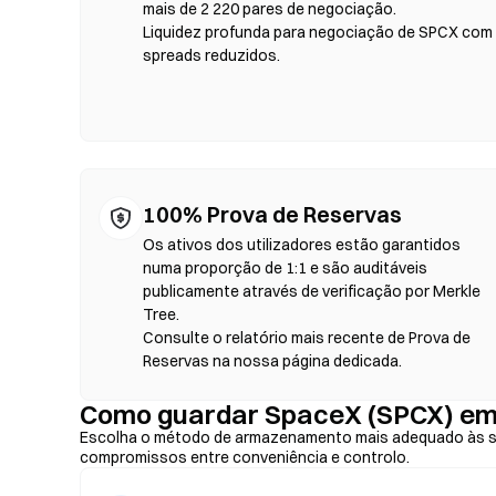
blockchain — não é necessário registo nem verificação de 
mais de 2 220 pares de negociação.
defina a tolerância de derrapagem e confirme o swap. Te
Liquidez profunda para negociação de SPCX com
diferir dos mercados centralizados devido à profundidade 
spreads reduzidos.
compatíveis com EVM, como Ethereum, BNB Chain e Polyg
100% Prova de Reservas
Os ativos dos utilizadores estão garantidos
numa proporção de 1:1 e são auditáveis
publicamente através de verificação por Merkle
Tree.
Consulte o relatório mais recente de Prova de
Reservas na nossa página dedicada.
Como guardar SpaceX (SPCX) em
Escolha o método de armazenamento mais adequado às su
compromissos entre conveniência e controlo.