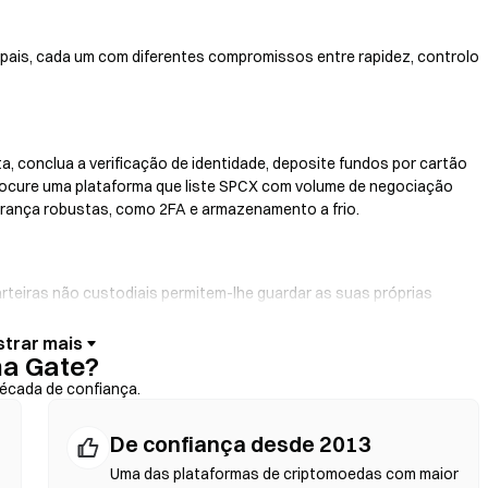
ipais, cada um com diferentes compromissos entre rapidez, controlo
a, conclua a verificação de identidade, deposite fundos por cartão
rocure uma plataforma que liste SPCX com volume de negociação
gurança robustas, como 2FA e armazenamento a frio.
arteiras não custodiais permitem-lhe guardar as suas próprias
e da carteira. Algumas carteiras também oferecem uma rampa de
ão de crédito sem passar primeiro por uma exchange. Faça sempre
na Gate?
rifique os endereços dos contratos antes de confirmar qualquer
écada de confiança.
De confiança desde 2013
 DEX utilizam contratos inteligentes para executar trocas em
Uma das plataformas de criptomoedas com maior