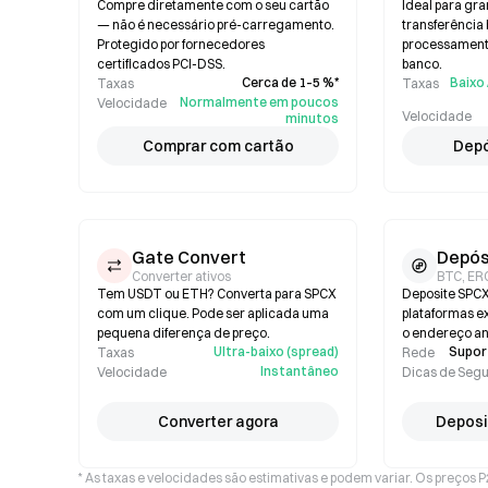
Compre diretamente com o seu cartão
Ideal para gr
— não é necessário pré-carregamento.
transferência
Protegido por fornecedores
processamento
certificados PCI-DSS.
banco.
Cerca de 1–5 %*
Baixo 
Taxas
Taxas
Normalmente em poucos
Velocidade
Velocidade
minutos
Comprar com cartão
Depó
Gate Convert
Depós
Converter ativos
BTC, ER
Tem USDT ou ETH? Converta para SPCX
Deposite SPCX 
com um clique. Pode ser aplicada uma
plataformas ex
pequena diferença de preço.
o endereço an
Ultra-baixo (spread)
Suport
Taxas
Rede
Instantâneo
Velocidade
Dicas de Seg
Converter agora
Deposi
* As taxas e velocidades são estimativas e podem variar. Os preços 