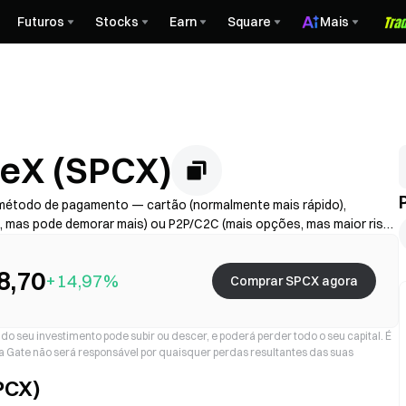
Futuros
Stocks
Earn
Square
Mais
eX (SPCX)
método de pagamento — cartão (normalmente mais rápido),
s, mas pode demorar mais) ou P2P/C2C (mais opções, mas maior risco
ador + spread), conclua a KYC se necessário e proteja a sua conta
o de processamento variam consoante a região e o prestador.
8,70
+14,97%
Comprar SPCX agora
o seu investimento pode subir ou descer, e poderá perder todo o seu capital. É
a Gate não será responsável por quaisquer perdas resultantes das suas
PCX)