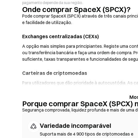
pagamento depende da sua região.
Onde comprar SpaceX (SPCX)?
Pode comprar SpaceX (SPCX) através de três canais princ
e facilidade de utilização.
Exchanges centralizadas (CEXs)
A opção mais simples para principiantes. Registe uma cont
ou transferência bancária e faça uma ordem de compra. P
suficiente, taxas transparentes e funcionalidades de se
Carteiras de criptomoedas
Para utilizadores que dão prioridade à autocustódia. As c
chaves privadas e trocar tokens diretamente na interfac
entrada fiduciária, permitindo-lhe comprar SPCX com cart
Porque comprar SpaceX (SPCX) 
uma cópia de segurança da sua frase de recuperação e ve
transação.
Segurança comprovada, liquidez profunda e mais de uma d
Exchanges Descentralizadas (DEX)
Variedade incomparável
Negoceie diretamente entre pares, sem intermediários. As
Suporta mais de 4 900 tipos de criptomoedas e