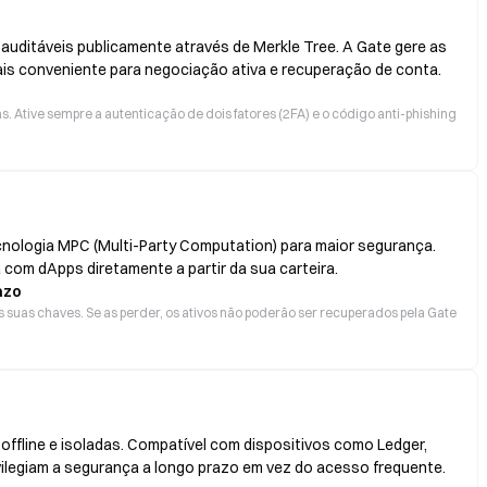
 auditáveis publicamente através de Merkle Tree. A Gate gere as
ais conveniente para negociação ativa e recuperação de conta.
 Ative sempre a autenticação de dois fatores (2FA) e o código anti-phishing
cnologia MPC (Multi-Party Computation) para maior segurança.
 com dApps diretamente a partir da sua carteira.
azo
 suas chaves. Se as perder, os ativos não poderão ser recuperados pela Gate
ffline e isoladas. Compatível com dispositivos como Ledger,
ivilegiam a segurança a longo prazo em vez do acesso frequente.