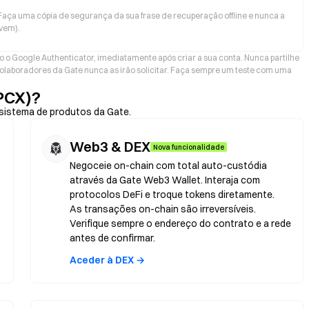
aça uma cópia de segurança da sua frase de recuperação offline e nunca a
vem).
o o Google Authenticator, imediatamente após criar a sua conta. Nunca partilhe
olaboradores da Gate nunca as irão solicitar. Faça sempre um teste com uma
PCX)?
sistema de produtos da Gate.
Web3 & DEX
Nova funcionalidade
Negoceie on-chain com total auto-custódia
através da Gate Web3 Wallet. Interaja com
protocolos DeFi e troque tokens diretamente.
As transações on-chain são irreversíveis.
Verifique sempre o endereço do contrato e a rede
antes de confirmar.
Aceder à DEX →