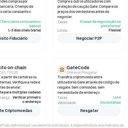
andes compras por
Compre a outros utilizadores com
 bancária. O tempo de
proteção de caução Gate. Compare os
 varia consoante o
preços dos vendedores antes de
negociar.
/ Zero (varia consoante o
0 taxas de negociação na
Taxas
banco)
plataforma*
1–3 dias úteis (varia)
Flexível
Limite
sito Fiduciário
Negociar P2P
ito on-chain
GateCode
C20, TRC20
Oferecer/Resgatar
a partir de carteiras ou
Transfira criptomoeda entre
ternas. Verifique a rede e
utilizadores Gate através de código de
tes de enviar.
resgate. Sem comissões, sem
e para múltiplas cadeias
necessidade de endereço.
Verificar primeiro
Livre
urança
Taxas
o endereço
Instantâneo
Velocidade
te Criptomoedas
Resgatar
P2P são definidos por vendedores individuais. A disponibilidade dos métodos de