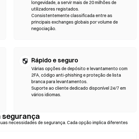
identidade. Ligue uma wallet compatível, selecione o par de tokens,
longevidade, a servir mais de 20 milhões de
nha em atenção que se aplicam taxas de gas e os preços podem
utilizadores registados.
de liquidez. A maioria da atividade nas DEX ocorre em blockchains
Consistentemente classificada entre as
on.
principais exchanges globais por volume de
negociação.
Rápido e seguro
Várias opções de depósito e levantamento com
2FA, código anti-phishing e proteção de lista
branca para levantamentos.
Suporte ao cliente dedicado disponível 24/7 em
vários idiomas.
 segurança
as necessidades de segurança. Cada opção implica diferentes