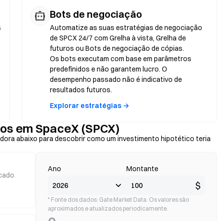
Bots de negociação
s
Automatize as suas estratégias de negociação
de SPCX 24/7 com Grelha à vista, Grelha de
futuros ou Bots de negociação de cópias.
Os bots executam com base em parâmetros
predefinidos e não garantem lucro. O
desempenho passado não é indicativo de
resultados futuros.
Explorar estratégias →
rnos em SpaceX (SPCX)
dora abaixo para descobrir como um investimento hipotético teria
Ano
Montante
cado
$
* Fonte dos dados: Gate Market Data. Os valores são
aproximados e atualizados periodicamente.