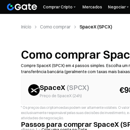
Comprar Cripto
Mercados
Negociar
Início
Como comprar
SpaceX (SPCX)
Como comprar Spac
Compre SpaceX (SPCX) em 4 passos simples. Escolha um 
transferência bancária (geralmente com taxas mais baixa
de fraude) — depois verifique o custo total (taxa do prest
com 2FA. A disponibilidade, os limites, as taxas e o temp
SpaceX
(
SPCX
)
€9
Preço de SpaceX (24h)
*
Os preços das criptomoedas podem ser altamente voláteis. O valor d
exclusivamente responsável pelas suas decisões de investimento, e 
atividades de negociação.
Passos para comprar SpaceX (S
Passo 1 –
Criar uma conta na Gate