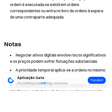
ordem é executada se existirem ordens
correspondentes ou entra no livro de ordens à espera
de uma contraparte adequada.
Notas
Negociar ativos digitais envolve riscos significativos
e os preços podem sofrer flutuações substanciais.
A prioridade temporal aplica-se a ordens no mesmo
nível de preço.
Aplicação Gate
Transferir
Da confiança de
45M
neg. no mundo
A Gate pode atualizar as funcionalidades do produto,
interfaces e estruturas de taxas a qualquer momento.
Sim
Não
Esta informação destina-se apenas a fins educativos
e não constitui aconselhamento de investimento.