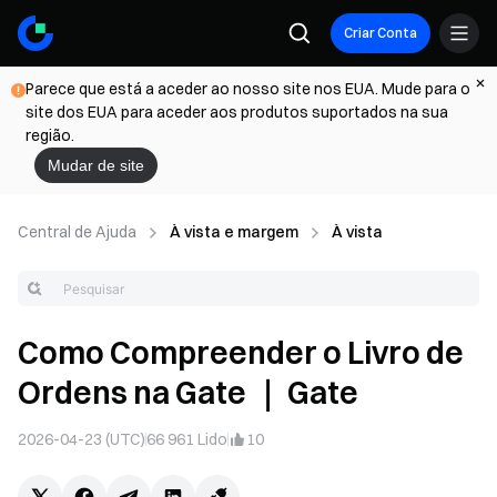
Criar Conta
Parece que está a aceder ao nosso site nos EUA. Mude para o
site dos EUA para aceder aos produtos suportados na sua
região.
Mudar de site
Central de Ajuda
À vista e margem
À vista
Como Compreender o Livro de
Ordens na Gate ｜ Gate
2026-04-23 (UTC)
66 961
Lido
10