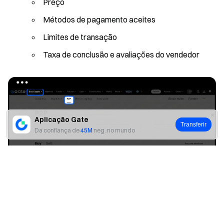
Preço
Métodos de pagamento aceites
Limites de transação
Taxa de conclusão e avaliações do vendedor
Aplicação Gate
Transferir
Da confiança de
45M
neg. no mundo
Sim
Não
Introduza a quantidade de USDT que deseja comprar.