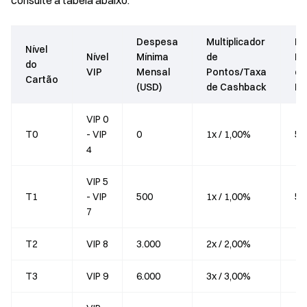
consulte a tabela abaixo:
Despesa
Multiplicador
Li
Nível
Nível
Mínima
de
Me
do
VIP
Mensal
Pontos/Taxa
de
Cartão
(USD)
de Cashback
Po
VIP 0
T0
- VIP
0
1x / 1,00%
50
4
VIP 5
T1
- VIP
500
1x / 1,00%
5.
7
T2
VIP 8
3.000
2x / 2,00%
10
T3
VIP 9
6.000
3x / 3,00%
15