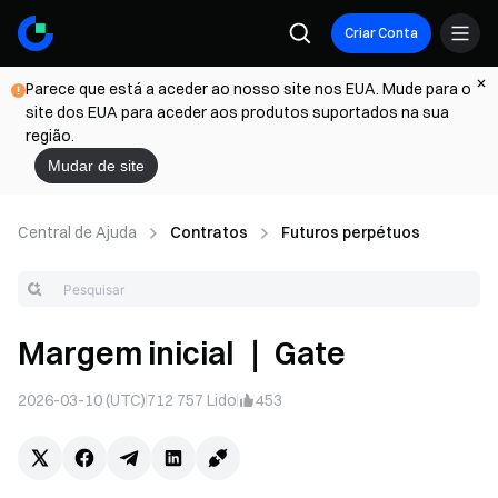
Criar Conta
Parece que está a aceder ao nosso site nos EUA. Mude para o
site dos EUA para aceder aos produtos suportados na sua
região.
Mudar de site
Central de Ajuda
Contratos
Futuros perpétuos
Margem inicial ｜ Gate
2026-03-10 (UTC)
712 757
Lido
453