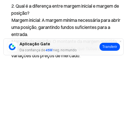
Qual é a diferença entre margem inicial e margem de
posição?
Margem inicial: A margem mínima necessária para abrir
uma posição, garantindo fundos suficientes para a
entrada.
Margem da posição: O montante da margem mantida
Aplicação Gate
Transferir
enquanto se detém uma posição, que flutua com as
Da confiança de
45M
neg. no mundo
variações dos preços de mercado.
Sim
Não
A Gate reserva-se o direito final de interpretar o produto.
Para obter mais assistência, visite a página de apoio oficial
do Gate ou contacte a nossa equipa de apoio ao cliente.
Isenção de responsabilidade
O conteúdo aqui disponibilizado destina-se apenas a fins de