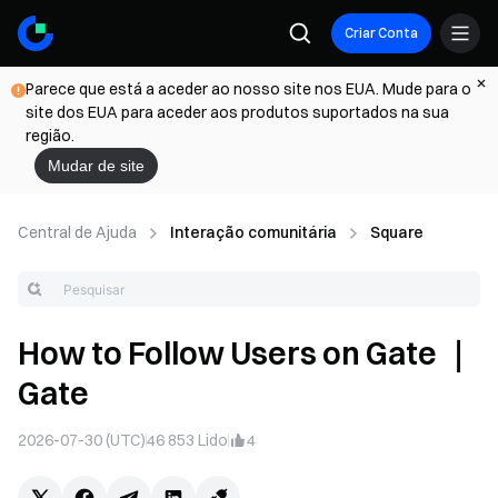
Criar Conta
Parece que está a aceder ao nosso site nos EUA. Mude para o
site dos EUA para aceder aos produtos suportados na sua
região.
Mudar de site
Central de Ajuda
Interação comunitária
Square
How to Follow Users on Gate ｜
Gate
2026-07-30 (UTC)
46 853
Lido
4