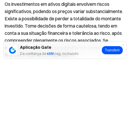
Os investimentos em ativos digitais envolvem riscos
significativos, podendo os preços variar substancialmente.
Existe a possibilidade de perder a totalidade do montante
investido. Tome decisões de forma cautelosa, tendo em
conta a sua situação financeira e tolerância ao risco, após
compreender plenamente os riscos associados. Se
necessário, recomenda-se consultar um consultor
Aplicação Gate
Transferir
Da confiança de
45M
neg. no mundo
financeiro ou jurídico independente.
Para mais informações sobre potenciais riscos, consulte a
Sim
Não
Divulgação de Riscos
e o
Acordo de Utilizador
da Gate.
Artigos relacionados
Compre Cripto com Cartão de Crédito/Débito via Tutorial
Gate Connect