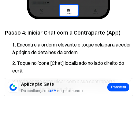
Passo 4: Iniciar Chat com a Contraparte (App)
Encontre a ordem relevante e toque nela para aceder
à página de detalhes da ordem.
Toque no ícone [Chat] localizado no lado direito do
ecrã.
Pode agora comunicar com a sua contraparte
Aplicação Gate
Transferir
através da interface de chat.
Da confiança de
45M
neg. no mundo
Sim
Não