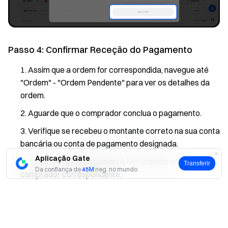
Passo 4: Confirmar Receção do Pagamento
Assim que a ordem for correspondida, navegue até
"Ordem" - "Ordem Pendente" para ver os detalhes da
ordem.
Aguarde que o comprador conclua o pagamento.
Verifique se recebeu o montante correto na sua conta
bancária ou conta de pagamento designada.
Aplicação Gate
Confirme que o pagamento foi recebido do
Transferir
Da confiança de
45M
neg. no mundo
comprador correspondente.
Clique em "Confirmar receção de pagamento" apenas
Sim
Não
depois de verificar que todas as informações estão
corretas.