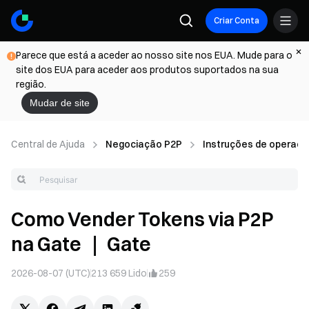
Criar Conta
Parece que está a aceder ao nosso site nos EUA. Mude para o
site dos EUA para aceder aos produtos suportados na sua
região.
Mudar de site
Central de Ajuda
Negociação P2P
Instruções de operaç
Como Vender Tokens via P2P
na Gate ｜ Gate
2026-08-07 (UTC)
213 659
Lido
259