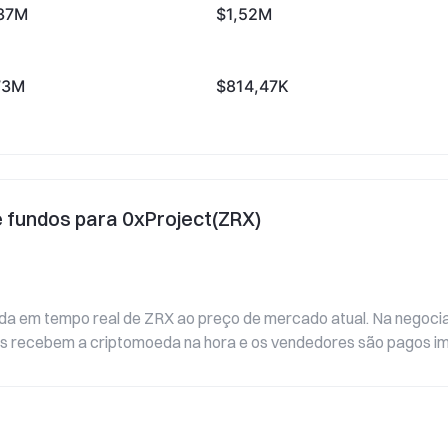
37M
$1,52M
73M
$814,47K
e fundos para 0xProject(ZRX)
da em tempo real de ZRX ao preço de mercado atual. Na negociaç
es recebem a criptomoeda na hora e os vendedores são pagos i