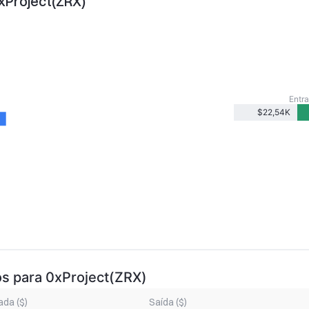
xProject(ZRX)
Entra
$22,54K
os para 0xProject(ZRX)
ada ($)
Saída ($)