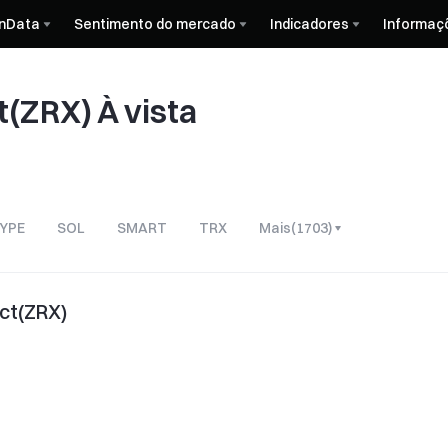
nData
Sentimento do mercado
Indicadores
Informaç
t(ZRX) À vista
YPE
SOL
SMART
TRX
Mais
(
1703
)
ect(ZRX)