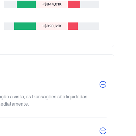
+$844,01K
+$920,62K
ão à vista, as transações são liquidadas 
mediatamente.