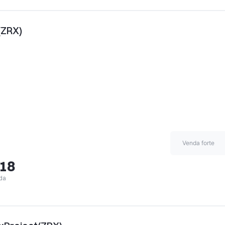
(ZRX)
Venda forte
,18
da