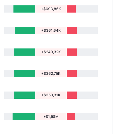
+$693,86K
+$361,64K
+$240,32K
+$362,75K
+$350,31K
+$1,58M