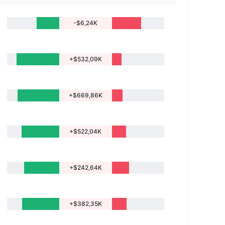
-$6,24K
+$532,09K
+$669,86K
+$522,04K
+$242,64K
+$382,35K