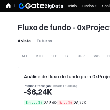
BigData
Início
Fundos
Chai
Fluxo de fundo - 0xProjec
À vista
Futuros
ALL
BTC
ETH
GT
XRP
BNB
H
Análise de fluxo de fundo para 0xProj
Pequena transação
/
Entrada líquida ($)
-$6,24K
22,54K
28,77K
Entrada ($)
Saída ($)