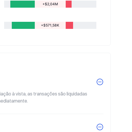
+$2,04M
+$571,58K
ção à vista, as transações são liquidadas 
mediatamente.