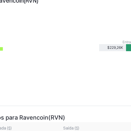
Ravencoin(RVN)
Entra
$229,26K
dos para Ravencoin(RVN)
ada ($)
Saída ($)