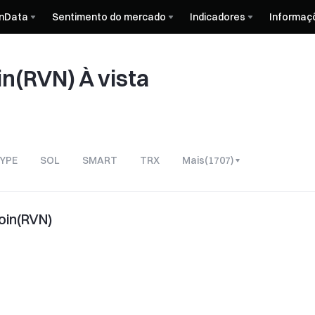
nData
Sentimento do mercado
Indicadores
Informaç
in(RVN) À vista
YPE
SOL
SMART
TRX
Mais
(
1707
)
oin(RVN)