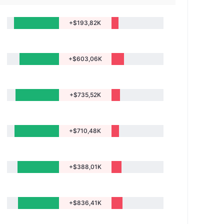
+$193,82K
+$603,06K
+$735,52K
+$710,48K
+$388,01K
+$836,41K