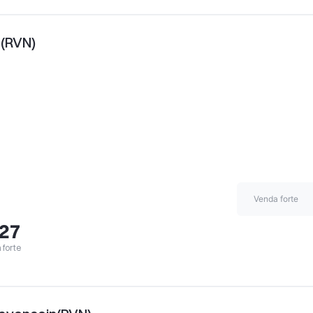
n(RVN)
Venda forte
,27
forte