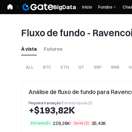
BigData
Início
Fundos
Chai
Fluxo de fundo - Ravenco
À vista
Futuros
ALL
BTC
ETH
GT
XRP
BNB
H
Análise de fluxo de fundo para Ravenc
Pequena transação
/
Entrada líquida ($)
+$193,82K
229,26K
35,43K
Entrada ($)
Saída ($)