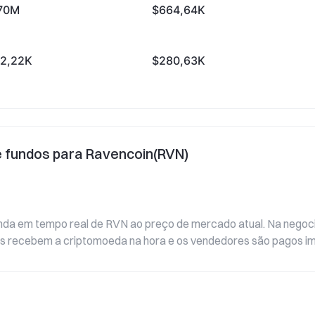
70M
$664,64K
2,22K
$280,63K
e fundos para Ravencoin(RVN)
nda em tempo real de RVN ao preço de mercado atual. Na negocia
es recebem a criptomoeda na hora e os vendedores são pagos i