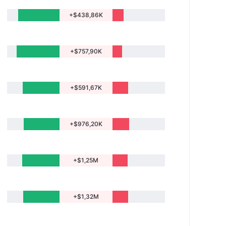
+$438,86K
+$757,90K
+$591,67K
+$976,20K
+$1,25M
+$1,32M