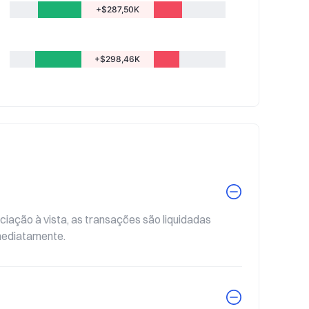
+$287,50K
+$298,46K
ação à vista, as transações são liquidadas 
mediatamente.