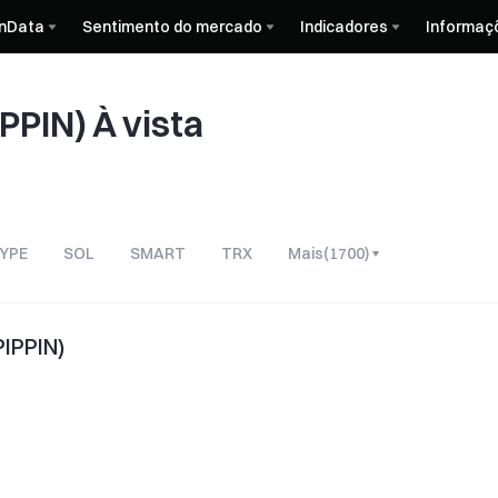
nData
Sentimento do mercado
Indicadores
Informaç
PPIN) À vista
YPE
SOL
SMART
TRX
Mais
(
1700
)
PIPPIN)