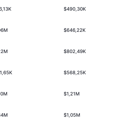
6,13K
$490,30K
06M
$646,22K
22M
$802,49K
1,65K
$568,25K
70M
$1,21M
34M
$1,05M