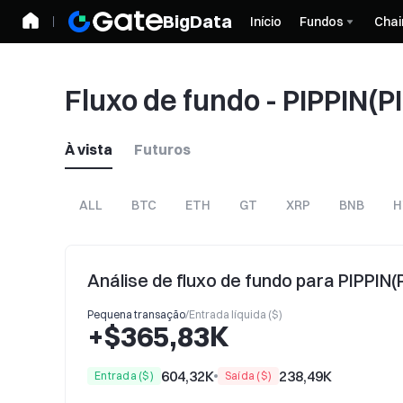
BigData
Início
Fundos
Chai
Fluxo de fundo - PIPPIN(PI
À vista
Futuros
ALL
BTC
ETH
GT
XRP
BNB
H
Análise de fluxo de fundo para PIPPIN(
Pequena transação
/
Entrada líquida ($)
+$365,83K
604,32K
238,49K
Entrada ($)
Saída ($)