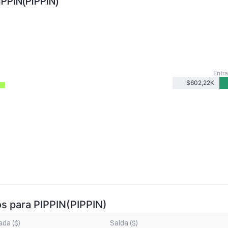
IPPIN(PIPPIN)
Entra
$602,22K
os para PIPPIN(PIPPIN)
ada ($)
Saída ($)