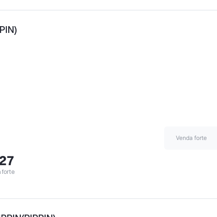
PIN)
Venda forte
,27
forte