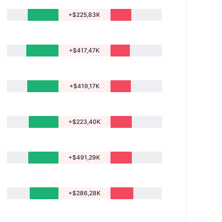
+$225,83K
+$417,47K
+$419,17K
+$223,40K
+$491,29K
+$286,28K