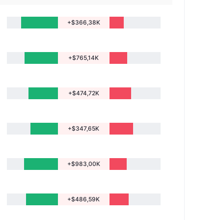
+$366,38K
+$765,14K
+$474,72K
+$347,65K
+$983,00K
+$486,59K