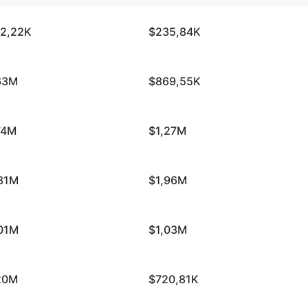
2,22K
$235,84K
63M
$869,55K
74M
$1,27M
31M
$1,96M
01M
$1,03M
20M
$720,81K