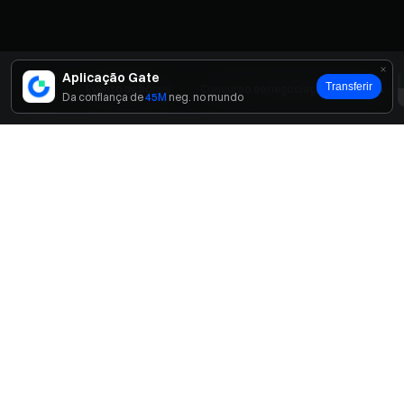
Aplicação Gate
Transferir
Início
Evento de bónus
Concurso de negociação em equipa
Da confiança de
45M
neg. no mundo