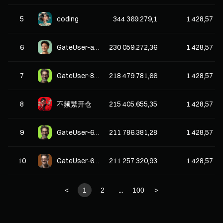
5
coding
344 369.279,1
1 428,57
6
GateUser-afc73d1a
230 059.272,36
1 428,57
7
GateUser-8f5a1603
218 479.781,66
1 428,57
8
不频繁开仓
215 405.655,35
1 428,57
9
GateUser-69a00cd8
211 786.381,28
1 428,57
10
GateUser-6dfc02f7
211 257.320,93
1 428,57
...
<
1
2
100
>