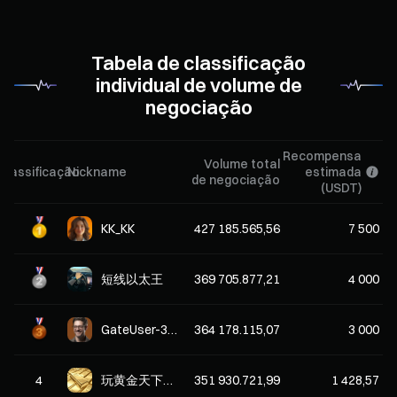
Tabela de classificação
individual de volume de
negociação
Recompensa
Volume total
Classificação
Nickname
estimada
de negociação
(USDT)
KK_KK
427 185.565,56
7 500
短线以太王
369 705.877,21
4 000
GateUser-3b4d2383
364 178.115,07
3 000
4
玩黄金天下第一
351 930.721,99
1 428,57