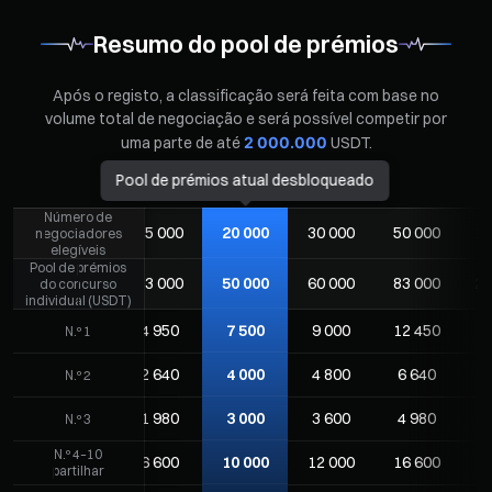
Resumo do pool de prémios
Após o registo, a classificação será feita com base no
volume total de negociação e será possível competir por
uma parte de até
2 000.000
USDT.
Pool de prémios atual desbloqueado
Número de
10 000
15 000
20 000
30 000
50 000
12
negociadores
elegíveis
Pool de prémios
00
22 000
33 000
50 000
60 000
83 000
27
do concurso
individual (USDT)
0
3 300
4 950
7 500
9 000
12 450
4
N.º 1
0
1 760
2 640
4 000
4 800
6 640
2
N.º 2
0
1 320
1 980
3 000
3 600
4 980
1
N.º 3
N.º 4–10
0
4 400
6 600
10 000
12 000
16 600
5
partilhar