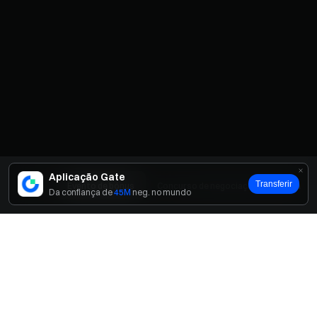
Aplicação Gate
Transferir
Início
Evento de bónus
Concurso de negociação em equipa
Da confiança de
45M
neg. no mundo