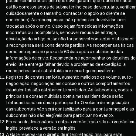
podem ser alterados, pelo que deve garantir que todos os dados
estão corretos antes de submeter (no caso de vestuário, verificar
cuidadosamente o tamanho; contactar o apoio ao cliente se
necessário). As recompensas não podem ser devolvidas nem
trocadas após o envio. Caso sejam fornecidas informações
incorretas ou incompletas, se houver recusa de entrega,
devolução do artigo ou se não for possível contactar o utilizador,
a recompensa será considerada perdida. As recompensas físicas
serão entregues no prazo de 60 dias após a submissão das
informações de envio. Recomenda-se acompanhar os detalhes do
envio. Se a entrega falhar devido a problemas de expedição, a
recompensa será substituída por um artigo equivalente.
Registos de contas em lote, aumento malicioso de volume, auto-
negociação, negociação em conluio e outros comportamentos
fraudulentos são estritamente proibidos. As subcontas, contas
principais e contas múltiplas com a mesma identidade serão
tratadas como um único participante. O volume de negociação
das subcontas não será contabilizado para a conta principal e as
subcontas não são elegíveis para participar no evento.
Em caso de discrepâncias entre a versão traduzida e a versão em
inglês, prevalece a versão em inglês.
A Gate reserva-se o direito de interpretação final para este