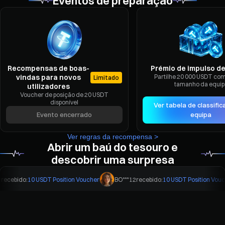
Eventos de preparação
Recompensas de boas-
Prémio de impulso d
vindas para novos
Partilhe 20 000 USDT com
Limitado
tamanho da equip
utilizadores
Voucher de posição de 20 USDT
disponível
Ver tabela de classifi
Evento encerrado
equipa
Ver regras da recompensa >
Abrir um baú do tesouro e
descobrir uma surpresa
ebido:
10 USDT Position Voucher
BO***12
recebido:
10 USDT Position Voucher