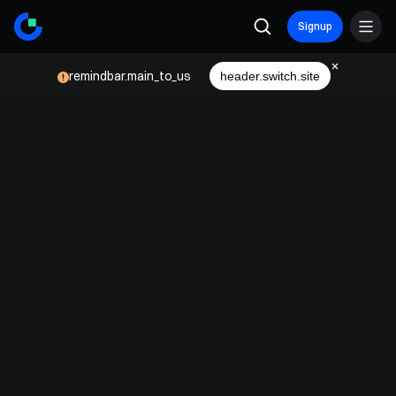
Signup
remindbar.main_to_us
header.switch.site