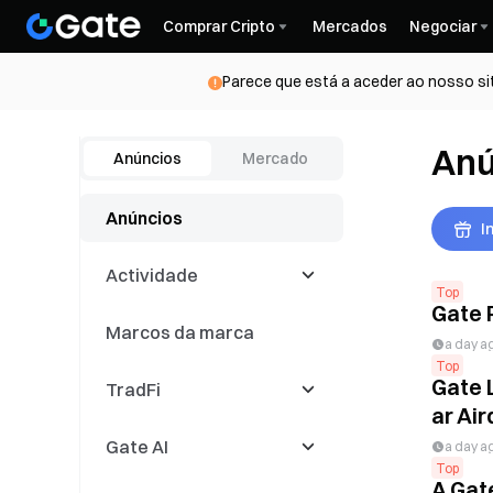
Comprar Cripto
Mercados
Negociar
Parece que está a aceder ao nosso si
Anú
Anúncios
Mercado
Anúncios
I
Actividade
Top
Gate 
Marcos da marca
Latest Events
a day a
Top
Gate 
TradFi
Concorrências de
negociação
ar Air
Gate AI
Eventos de
CFD
a day a
negociação de cópias
Top
A Gat