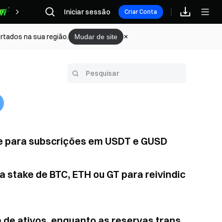
Iniciar sessão
Recompensas
Criar Conta
rtados na sua região.
Mudar de site
rte para subscrições em USDT e GUSD
 stake de BTC, ETH ou GT para reivindic
a de ativos, enquanto as reservas trans