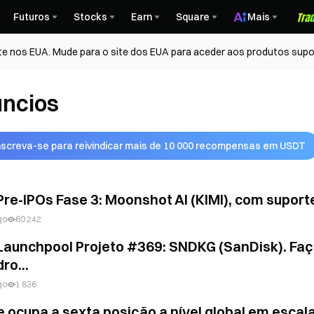
Futuros
Stocks
Earn
Square
Mais
te nos EUA. Mude para o site dos EUA para aceder aos produtos supo
ncios
nscreva-se para reivindicar mais de 10 000 recompensas em USDT
Pre-IPOs Fase 3: Moonshot AI (KIMI), com supo
go
60 242
Launchpool Projeto #369: SNDKG (SanDisk). Faça
dro...
go
1 836
e ocupa a sexta posição a nível global em escal