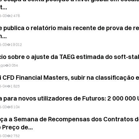
...
8-03
2 478
e publica o relatório mais recente de prova de r
...
8-03
19 012
io sobre o ajuste da TAEG estimada do soft-st
ago
3 054
i CFD Financial Masters, subir na classificação
8-04
1 825
a para novos utilizadores de Futuros: 2 000 000
8-03
6 104
a a Semana de Recompensas dos Contratos de
 Preço de...
8-03
2 752