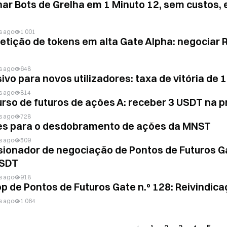
ar Bots de Grelha em 1 Minuto 12, sem custos, e
s ago
1 001
tição de tokens em alta Gate Alpha: negociar R
s ago
648
sivo para novos utilizadores: taxa de vitória de
s ago
814
rso de futuros de ações A: receber 3 USDT na 
s ago
728
es para o desdobramento de ações da MNST
s ago
509
sionador de negociação de Pontos de Futuros Ga
USDT
s ago
918
op de Pontos de Futuros Gate n.º 128: Reivindi
s ago
1 064