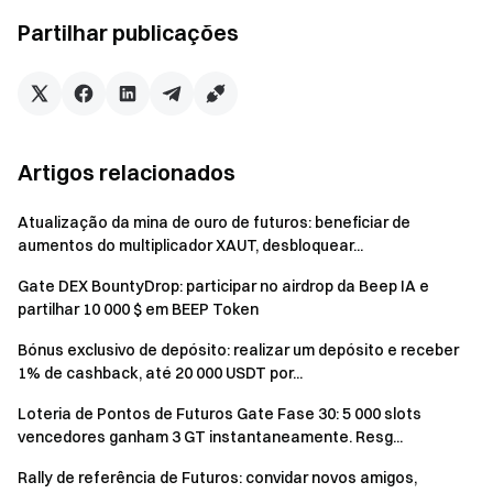
Partilhar publicações
Artigos relacionados
Atualização da mina de ouro de futuros: beneficiar de
aumentos do multiplicador XAUT, desbloquear...
Inscrever-se (SIGN):
Gate DEX BountyDrop: participar no airdrop da Beep IA e
partilhar 10 000 $ em BEEP Token
Sign está a construir uma infraestrutura global para
verificação de credenciais e distribuição de tokens, com
Bónus exclusivo de depósito: realizar um depósito e receber
dois produtos principais:
1% de cashback, até 20 000 USDT por...
Protocolo Sign: um protocolo de verificação interoperável
Loteria de Pontos de Futuros Gate Fase 30: 5 000 slots
de cadeia completa que fornece suporte de infraestrutura
vencedores ganham 3 GT instantaneamente. Resg...
pública digital para governos e serve como a camada
subjacente para aplicações descentralizadas.
Rally de referência de Futuros: convidar novos amigos,