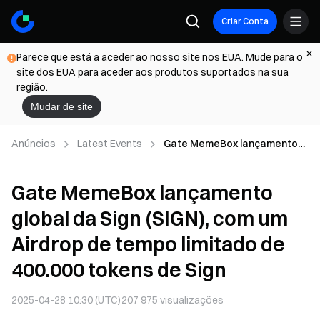
Criar Conta
Parece que está a aceder ao nosso site nos EUA. Mude para o
site dos EUA para aceder aos produtos suportados na sua
região.
Mudar de site
Anúncios
Latest Events
Gate MemeBox lançamento
global da Sign (SIGN), com um
Airdrop de tempo limitado de
Gate MemeBox lançamento
400.000 tokens de Sign
global da Sign (SIGN), com um
Airdrop de tempo limitado de
400.000 tokens de Sign
2025-04-28 10:30 (UTC)
207 975
visualizações