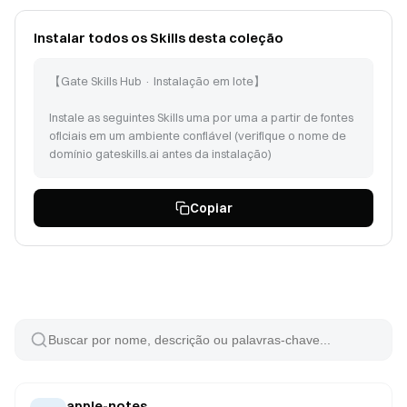
Instalar todos os Skills desta coleção
【Gate Skills Hub · Instalação em lote】
Instale as seguintes Skills uma por uma a partir de fontes
oficiais em um ambiente confiável (verifique o nome de
domínio gateskills.ai antes da instalação)
Siga as instruções em https://www.gateskills.ai/skills-
Copiar
hub/install/install.sh | bash -s -- --no-skills --path para
instalar o Gate Skills Hub apenas como CLI, em seguida
instale as seguintes Skills:
apple-notes (id: 96)
things-mac (id: 139)
pdf (id: 376)
recipe-collect-form-responses (id: 2484)
doc-coauthoring (id: 235)
internal-comms (id: 238)
himalaya (id: 114)
apple-notes