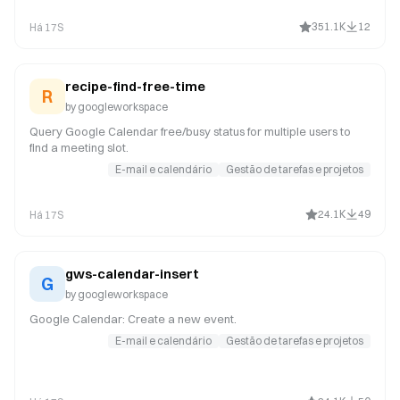
351.1K
12
Há 17S
recipe-find-free-time
R
by
googleworkspace
Query Google Calendar free/busy status for multiple users to
find a meeting slot.
E-mail e calendário
Gestão de tarefas e projetos
24.1K
49
Há 17S
gws-calendar-insert
G
by
googleworkspace
Google Calendar: Create a new event.
E-mail e calendário
Gestão de tarefas e projetos