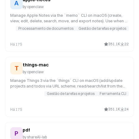
gog (id: 111)
A
apple-reminders (id: 97)
by
openclaw
recipe-find-free-time (id: 2500)
Manage Apple Notes via the `memo` CLI on macOS (create,
gws-calendar-insert (id: 2432)
view, edit, delete, search, move, and export notes). Use when a
user asks OpenClaw to add a note, list notes, search notes, or
Processamento de documentos
Gestão de tarefas e projetos
manage note folders.
351.1K
22
Há 17S
things-mac
T
by
openclaw
Manage Things 3 via the `things` CLI on macOS (add/update
projects and todos via URL scheme; read/search/list from the
local Things database). Use when a user asks OpenClaw to add
Gestão de tarefas e projetos
Ferramenta CLI
a task to Things, list inbox/today/upcoming, search tasks, or
inspect projects/areas/tags.
351.1K
24
Há 17S
pdf
P
by
shareAI-lab