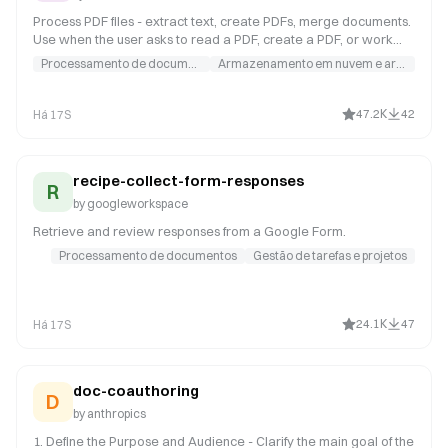
Process PDF files - extract text, create PDFs, merge documents.
Use when the user asks to read a PDF, create a PDF, or work
with PDF files.
Processamento de documentos
Armazenamento em nuvem e arquivo
47.2K
42
Há 17S
recipe-collect-form-responses
R
by
googleworkspace
Retrieve and review responses from a Google Form.
Processamento de documentos
Gestão de tarefas e projetos
24.1K
47
Há 17S
doc-coauthoring
D
by
anthropics
1. Define the Purpose and Audience - Clarify the main goal of the