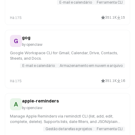
from the terminal. Supports multiple accounts and message
E-mail e calendário
Ferramenta CLI
composition with MML (MIME Meta Language).
351.1K
15
Há 17S
gog
G
by
openclaw
Google Workspace CLI for Gmail, Calendar, Drive, Contacts,
Sheets, and Docs.
E-mail e calendário
Armazenamento em nuvem e arquivo
351.1K
16
Há 17S
apple-reminders
A
by
openclaw
Manage Apple Reminders via remindctl CLI (list, add, edit,
complete, delete). Supports lists, date filters, and JSON/plain
output.
Gestão de tarefas e projetos
Ferramenta CLI