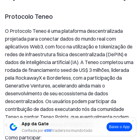
Protocolo Teneo
O Protocolo Teneo é uma plataforma descentralizada
projetada para conectar dados do mundo real com
aplicativos Web3, com foco na utilização e tokenização de
redes de infraestrutura física descentralizada (DePIN) e
dados de inteligência artificial (IA). A Teneo completou uma
rodada de financiamento seed de US$ 3 milhões, liderada
pela RockawayX e Borderless, com a participação da
Generative Ventures, acelerando ainda mais o
desenvolvimento de seu ecossistema de dados
descentralizados. Os usuários podem participar da
contribuição de dados executando nós da comunidade
Teneo e ganhar Teneo Points, que eventualmente podem
App da Gate
ser convertidos em tokens $TENEO.[23]
Baixe o App
Confiada por
45M
traders no mundo todo
Como participar: