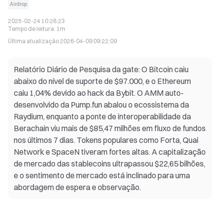
Airdrop
2025-02-24 10:28:23
Tempo de leitura
:
1m
Última atualização
2026-04-09 09:22:09
Relatório Diário de Pesquisa da gate: O Bitcoin caiu
abaixo do nível de suporte de $97.000, e o Ethereum
caiu 1,04% devido ao hack da Bybit. O AMM auto-
desenvolvido da Pump.fun abalou o ecossistema da
Raydium, enquanto a ponte de interoperabilidade da
Berachain viu mais de $85,47 milhões em fluxo de fundos
nos últimos 7 dias. Tokens populares como Forta, Quai
Network e SpaceN tiveram fortes altas. A capitalização
de mercado das stablecoins ultrapassou $22,65 bilhões,
e o sentimento de mercado está inclinado para uma
abordagem de espera e observação.